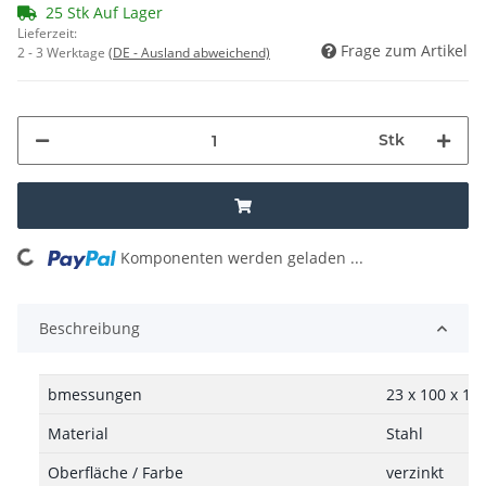
25 Stk Auf Lager
Lieferzeit:
Frage zum Artikel
2 - 3 Werktage
(DE - Ausland abweichend)
Stk
oading...
Komponenten werden geladen ...
Beschreibung
bmessungen
23 x 100 x 10
Material
Stahl
Oberfläche / Farbe
verzinkt