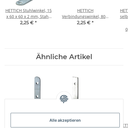
HETTICH Stuhlwinkel, 15
HETTICH
HETT
x 60 x 60 x 2 mm, Stahl,
Verbindungswinkel, 80 x
selb
verzinkt
80 x 30mm, verzinkt
2,25 €
*
2,25 €
*
0
Ähnliche Artikel
Alle akzeptieren
HETTICH Stuhlwinkel, 20
HETTICH Flachwinkel 100
HETT