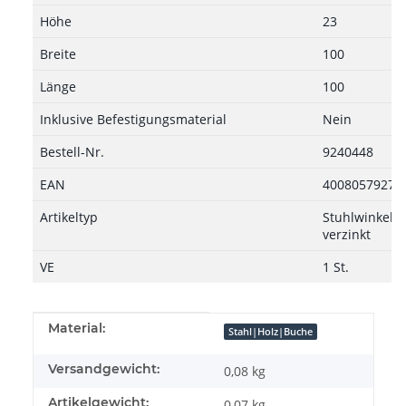
Höhe
23
Breite
100
Länge
100
Inklusive Befestigungsmaterial
Nein
Bestell-Nr.
9240448
EAN
40080579272
Artikeltyp
Stuhlwinkel, 2
verzinkt
VE
1 St.
Produkteigenschaft
Wert
Material:
Stahl|Holz|Buche
Versandgewicht:
0,08 kg
Artikelgewicht:
0,07
kg