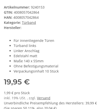
Artikelnummer:
9240153
GTIN:
4008057042864
HAN:
4008057042864
Kategorie:
Türband
Hersteller:
Für innenliegende Türen
Türband links
Linker Anschlag
Edelstahl matt
Maße 140 x 55mm
Ohne Befestigungsmaterial
Verpackungsinhalt 10 Stück
19,95 €
1,99 € pro Stück
inkl. 19% USt. , zzgl.
Versand
Unverbindliche Preisempfehlung des Herstellers
:
39,99 €
(Sie sparen
50.11%
, also
20,04 €
)