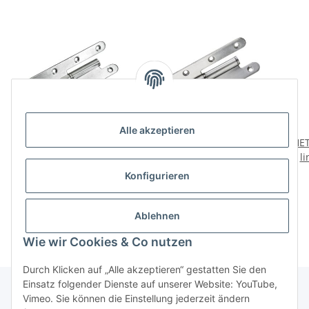
Alle akzeptieren
HETTICH Türband DIN
HETTICH Türband DIN
HET
rechts, 140 x 55 mm,
rechts, 140 x 55 mm,
li
Edelstahl matt, 10 Stück
Edelstahl
39,95 €
*
19,75 €
*
Konfigurieren
3,99 € pro Stück
Ablehnen
Wie wir Cookies & Co nutzen
Durch Klicken auf „Alle akzeptieren“ gestatten Sie den
Einsatz folgender Dienste auf unserer Website: YouTube,
Vimeo. Sie können die Einstellung jederzeit ändern