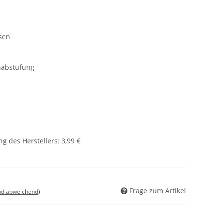
sen
nabstufung
g des Herstellers
:
3,99 €
Frage zum Artikel
nd abweichend)