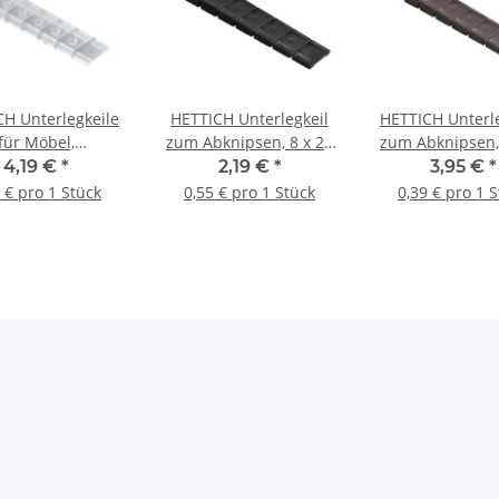
H Unterlegkeile
HETTICH Unterlegkeil
HETTICH Unterl
für Möbel,
zum Abknipsen, 8 x 20
zum Abknipsen,
toff/transparent,
x 100 mm, Kunststoff,
x 100 mm, Kunst
4,19 €
*
2,19 €
*
3,95 €
*
8 Stück
schwarz, 4 Stück
10 Stück
 € pro 1 Stück
0,55 € pro 1 Stück
0,39 € pro 1 