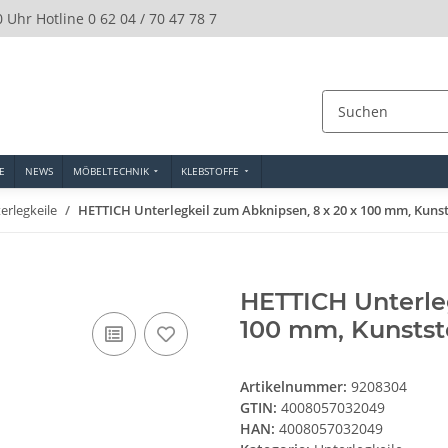
0 Uhr Hotline 0 62 04 / 70 47 78 7
E
NEWS
MÖBELTECHNIK
KLEBSTOFFE
erlegkeile
HETTICH Unterlegkeil zum Abknipsen, 8 x 20 x 100 mm, Kunsts
HETTICH Unterle
100 mm, Kunststo
Artikelnummer:
9208304
GTIN:
4008057032049
HAN:
4008057032049