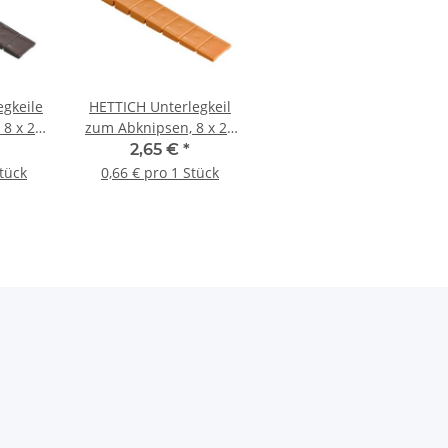
egkeile
HETTICH Unterlegkeil
 8 x 20
zum Abknipsen, 8 x 20
stoff,
x 100 mm, Kunststoff,
2,65 €
*
hellbraun, 4 Stück
Stück
0,66 € pro 1 Stück