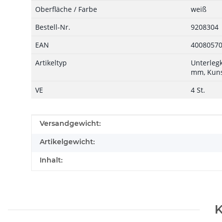
Oberfläche / Farbe
weiß
Bestell-Nr.
9208304
EAN
4008057
Artikeltyp
Unterlegk
mm, Kuns
VE
4 St.
Produkteigenschaft
Wert
Versandgewicht:
Artikelgewicht:
Inhalt:
K