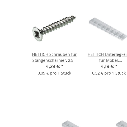
HETTICH Schrauben für
HETTICH Unterlegkei
Stangenscharnier, 2,5 x
für Möbel,
16mm, vernickelt, 50
Kunststoff/transpare
4,29 €
*
4,19 €
*
Stück
8 Stück
0,09 € pro 1 Stück
0,52 € pro 1 Stück