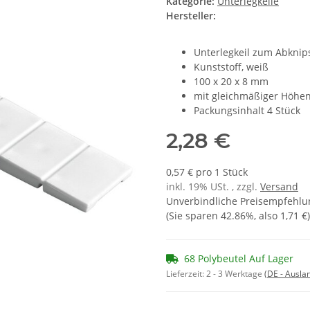
Kategorie:
Unterlegkeile
Hersteller:
Unterlegkeil zum Abknip
Kunststoff, weiß
100 x 20 x 8 mm
mit gleichmäßiger Höhe
Packungsinhalt 4 Stück
2,28 €
0,57 € pro 1 Stück
inkl. 19% USt. , zzgl.
Versand
Unverbindliche Preisempfehlun
(Sie sparen
42.86%
, also
1,71 €
)
68 Polybeutel Auf Lager
Lieferzeit:
2 - 3 Werktage
(DE - Ausla