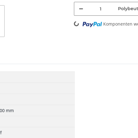
Polybeut
Loading...
Komponenten wer
 100 mm
f