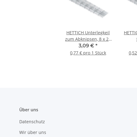
HETTICH Unterlegkeil
HETTIC
zum Abknipsen, 8 x 20
x 100 mm, Kunststoff,
Kunsts
3,09 €
*
transparent, 4 Stück
0,77 € pro 1 Stück
0,52
Über uns
Datenschutz
Wir über uns