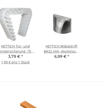
HETTICH Tür- und
HETTICH Möbelgriff,
enstersicherung, 70 x
BA32 mm, Aluminium,
 x 22 mm, Kunststoff,
Edelstahl-Optik,
3,79 €
*
6,99 €
*
transparent, 2 Stück
60x26x40 mm
1,90 € pro 1 Stück