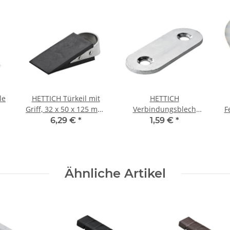
le
HETTICH Türkeil mit
HETTICH
Griff, 32 x 50 x 125 mm,
Verbindungsblech
F
nt,
Kunststoff, Stahl,
40mm x 15mm verzinkt
91
6,29 €
*
1,59 €
*
schwarz
Ähnliche Artikel