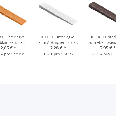
CH Unterlegkeil
HETTICH Unterlegkeil
HETTICH Unterl
knipsen, 8 x 20
zum Abknipsen, 8 x 20
zum Abknipsen,
 mm, Kunststoff,
x 100 mm, Kunststoff,
x 100 mm, Kunst
2,65 €
*
2,28 €
*
3,95 €
*
braun, 4 Stück
weiß, 4 Stück
braun, 10 St
 € pro 1 Stück
0,57 € pro 1 Stück
0,39 € pro 1 