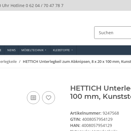
0 Uhr Hotline 0 62 04 / 70 47 78 7
E
NEWS
MÖBELTECHNIK
KLEBSTOFFE
erlegkeile
HETTICH Unterlegkeil zum Abknipsen, 8 x 20 x 100 mm, Kunsts
HETTICH Unterle
100 mm, Kunststo
Artikelnummer:
9247568
GTIN:
4008057954129
HAN:
4008057954129