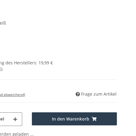
eiß
g des Herstellers
:
19,99 €
€
)
Frage zum Artikel
nd abweichend)
In den Warenkorb
el
den geladen ...