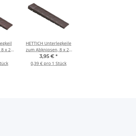
egkeil
HETTICH Unterlegkeile
 8 x 20
zum Abknipsen, 8 x 20
stoff,
x 100 mm, Kunststoff,
3,95 €
*
ück
10 Stück
Stück
0,39 € pro 1 Stück