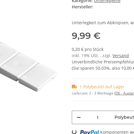
Kategorie:
Unterlegkeile
Hersteller:
Unterlegkeil zum Abknipsen, w
9,99 €
0,20 € pro Stück
inkl. 19% USt. , zzgl.
Versand
Unverbindliche Preisempfehlun
(Sie sparen
50.03%
, also
10,00 
1 Polybeutel Auf Lager
Lieferzeit:
2 - 3 Werktage
(DE - Ausla
Polybeut
Komponenten wer