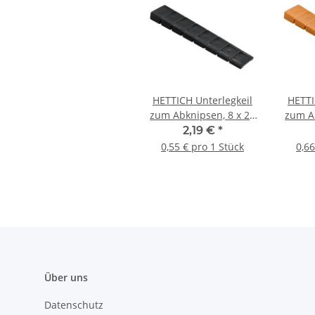
HETTICH Unterlegkeil
HETTI
zum Abknipsen, 8 x 20
zum Ab
x 100 mm, Kunststoff,
x 100
2,19 €
*
schwarz, 4 Stück
hell
0,55 € pro 1 Stück
0,66
Über uns
Datenschutz