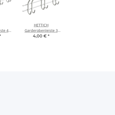
HETTICH
ste 4
Garderobenleiste 3
5 x 75
Haken, Stahl, weiß, B-
*
4,00 €
*
ß, B-
Ware leicht verkratzt
kratzt