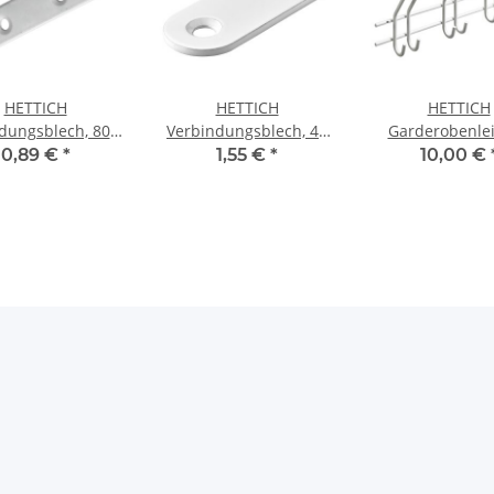
HETTICH
HETTICH
HETTICH
dungsblech, 80 x
Verbindungsblech, 40
Garderobenlei
x 2 mm, weiß
mm, weiß lackiert
Haken, 575 x 16
0,89 €
*
1,55 €
*
10,00 €
mm, Stahl, wei
Ware leicht ver