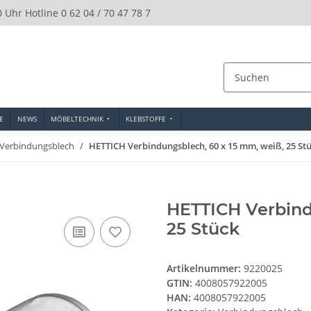
0 Uhr Hotline 0 62 04 / 70 47 78 7
E
NEWS
MÖBELTECHNIK
KLEBSTOFFE
Verbindungsblech
HETTICH Verbindungsblech, 60 x 15 mm, weiß, 25 St
HETTICH Verbind
25 Stück
Artikelnummer:
9220025
GTIN:
4008057922005
HAN:
4008057922005