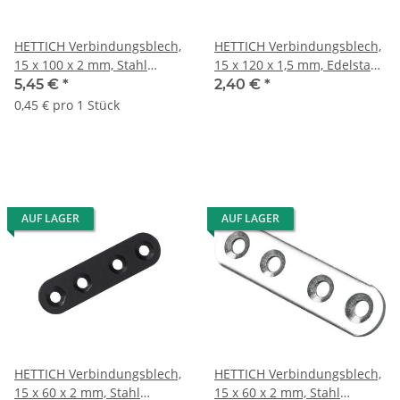
HETTICH Verbindungsblech,
HETTICH Verbindungsblech,
15 x 100 x 2 mm, Stahl
15 x 120 x 1,5 mm, Edelstahl
verzinkt, 12 Stück
matt
5,45 €
*
2,40 €
*
0,45 € pro 1 Stück
AUF LAGER
AUF LAGER
HETTICH Verbindungsblech,
HETTICH Verbindungsblech,
15 x 60 x 2 mm, Stahl
15 x 60 x 2 mm, Stahl