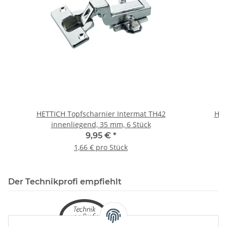
HETTICH Topfscharnier Intermat TH42
HET
innenliegend, 35 mm, 6 Stück
9,95 €
*
1,66 € pro Stück
Der Technikprofi empfiehlt