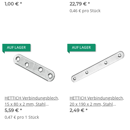
pulverbeschichtet, schwarz
verzinkt, 50 Stück
1,00 €
*
22,79 €
*
0,46 € pro Stück
AUF LAGER
AUF LAGER
HETTICH Verbindungsblech,
HETTICH Verbindungsblech,
15 x 80 x 2 mm, Stahl
20 x 190 x 2 mm, Stahl
verzinkt, 12 Stück
verzinkt
5,59 €
*
2,49 €
*
0,47 € pro 1 Stück