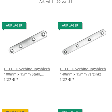
Artikel 1 - 20 von 35
AUF LAGER
AUF LAGER
HETTICH Verbindungsblech
HETTICH Verbindungsblech
100mm x 15mm Stahl,
140mm x 15mm verzinkt
verzinkt
1,27 €
*
1,27 €
*
BESTSELLER
AUF LAGER