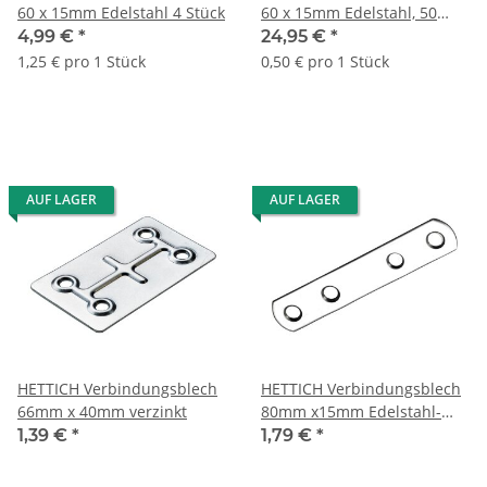
60 x 15mm Edelstahl 4 Stück
60 x 15mm Edelstahl, 50
Stück
4,99 €
*
24,95 €
*
1,25 € pro 1 Stück
0,50 € pro 1 Stück
AUF LAGER
AUF LAGER
HETTICH Verbindungsblech
HETTICH Verbindungsblech
66mm x 40mm verzinkt
80mm x15mm Edelstahl-
Optik
1,39 €
*
1,79 €
*