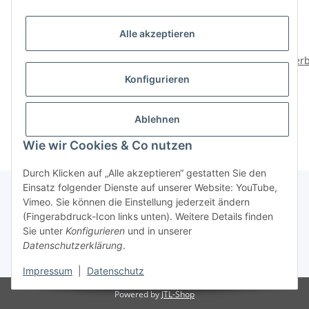
Alle akzeptieren
HETTICH
HETTICH
Verbindungsblech, 100 x
Verbindungsblech 60 x
Verb
15 mm, Edelstahl
15mm Edelstahl
1,29 €
*
1,49 €
*
Konfigurieren
Ablehnen
Wie wir Cookies & Co nutzen
Durch Klicken auf „Alle akzeptieren“ gestatten Sie den
Einsatz folgender Dienste auf unserer Website: YouTube,
Vimeo. Sie können die Einstellung jederzeit ändern
(Fingerabdruck-Icon links unten). Weitere Details finden
Über uns
Sie unter
Konfigurieren
und in unserer
Datenschutzerklärung
.
* Alle Preise inkl. gesetzlicher USt., zzgl.
Versand
Impressum
|
Datenschutz
Powered by
JTL-Shop