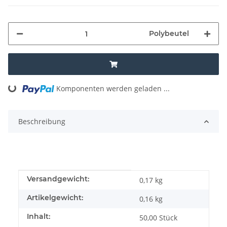
Polybeutel
Komponenten werden geladen ...
Loading...
Beschreibung
Produkteigenschaft
Wert
Versandgewicht:
0,17 kg
Artikelgewicht:
0,16
kg
Inhalt:
50,00 Stück