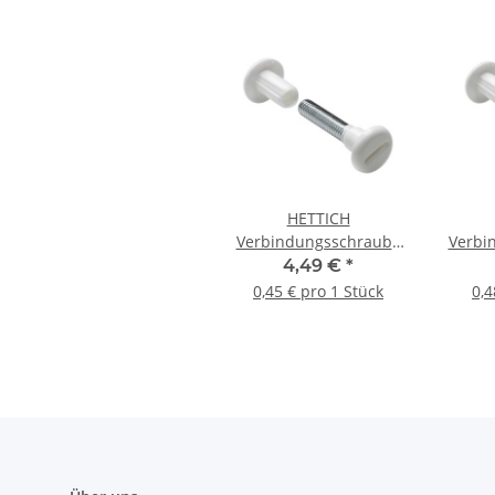
HETTICH
Verbindungsschraube
Verbi
M6, 34-45 mm, weiß, 10
M6, 29
4,49 €
*
Stück
0,45 € pro 1 Stück
0,4