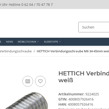
0 Uhr Hotline 0 62 04 / 70 47 78 7
E
NEWS
MÖBELTECHNIK
KLEBSTOFFE
Verbindungsschraube
HETTICH Verbindungsschraube M6 34-45mm we
HETTICH Verbin
weiß
Artikelnummer:
9224025
GTIN:
4008057926416
HAN:
4008057926416