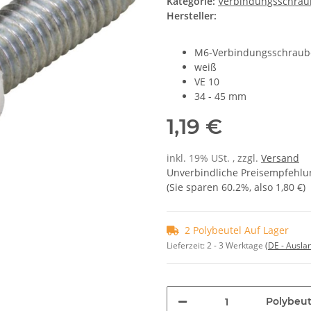
Kategorie:
Verbindungsschrau
Hersteller:
M6-Verbindungsschraub
weiß
VE 10
34 - 45 mm
1,19 €
inkl. 19% USt. , zzgl.
Versand
Unverbindliche Preisempfehlun
(Sie sparen
60.2%
, also
1,80 €
)
2 Polybeutel Auf Lager
Lieferzeit:
2 - 3 Werktage
(DE - Ausla
Polybeut