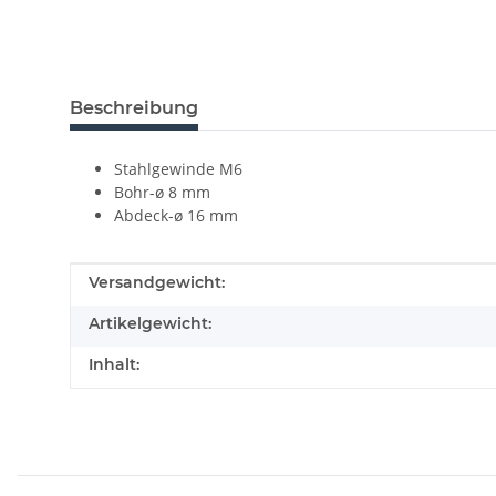
Beschreibung
Stahlgewinde M6
Bohr-ø 8 mm
Abdeck-ø 16 mm
Produkteigenschaft
Wert
Versandgewicht:
Artikelgewicht:
Inhalt: