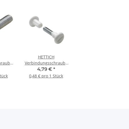
HETTICH
hraube
Verbindungsschraube
eiß, 50
M6, 29-40 mm, weiß, 10
4,79 €
*
Stück
Stück
0,48 € pro 1 Stück