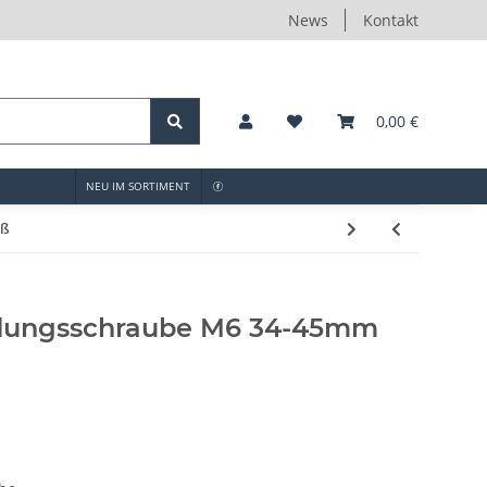
News
Kontakt
0,00 €
NEU IM SORTIMENT
iß
dungsschraube M6 34-45mm