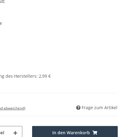
be
e
g des Herstellers
:
2,99 €
Frage zum Artikel
nd abweichend)
In den Warenkorb
el