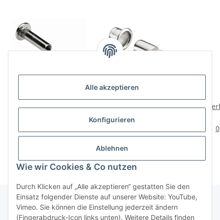
Alle akzeptieren
HETTICH
HETTICH
Verbindungsschraube
Löffelbodenträger mit
Ver
M6 30-42mm vernickelt
Hülse, 8mm, verzinkt, 20
M6 
1,58 €
*
4,95 €
*
Konfigurieren
Stück
0,20 € pro 1 Stück
0,25 € pro 1 Stück
0
Ablehnen
Wie wir Cookies & Co nutzen
Durch Klicken auf „Alle akzeptieren“ gestatten Sie den
Einsatz folgender Dienste auf unserer Website: YouTube,
Vimeo. Sie können die Einstellung jederzeit ändern
(Fingerabdruck-Icon links unten). Weitere Details finden