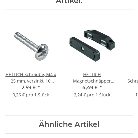
Artikel:
HETTICH Schraube, M4 x
HETTICH
25 mm, verzinkt, 10
Magnetschnäpper
Schr
Stück
beweglich 10 kg, braun,
76 x
2,59 €
*
4,49 €
*
2 Stück
v
0,26 € pro 1 Stück
2,24 € pro 1 Stück
1
Ähnliche Artikel