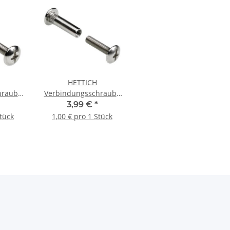
HETTICH
hraube
Verbindungsschraube
mm,
M6, 36-50 mm,
3,99 €
*
Stück
vernickelt, 4 Stück
Stück
1,00 € pro 1 Stück