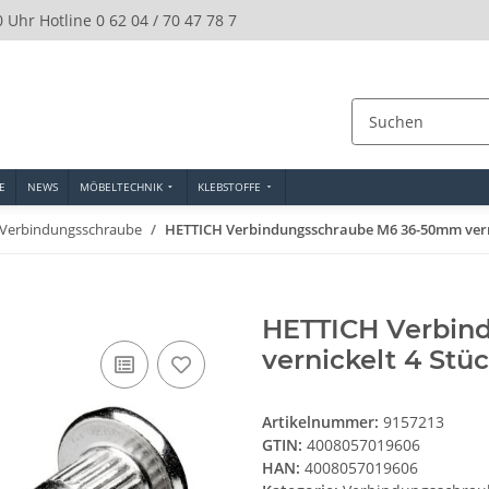
0 Uhr Hotline 0 62 04 / 70 47 78 7
E
NEWS
MÖBELTECHNIK
KLEBSTOFFE
Verbindungsschraube
HETTICH Verbindungsschraube M6 36-50mm verni
HETTICH Verbin
vernickelt 4 Stü
Artikelnummer:
9157213
GTIN:
4008057019606
HAN:
4008057019606