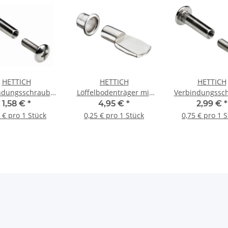
HETTICH
HETTICH
HETTICH
ndungsschraube
Löffelbodenträger mit
Verbindungssc
42mm vernickelt
Hülse, 8mm, verzinkt,
M6, 30-42 
1,58 €
*
4,95 €
*
2,99 €
*
20 Stück
vernickelt, 4 
 € pro 1 Stück
0,25 € pro 1 Stück
0,75 € pro 1 