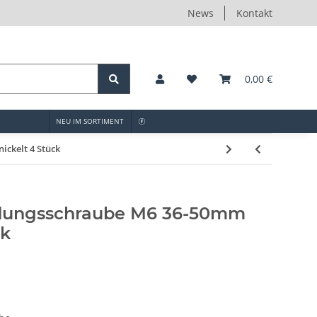
News
Kontakt
0,00 €
NEU IM SORTIMENT
ckelt 4 Stück
dungsschraube M6 36-50mm
ck