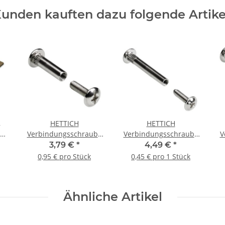
unden kauften dazu folgende Artike
,
HETTICH
HETTICH
Verbindungsschraube
Verbindungsschraube
V
ck
M6 30-42mm vernickelt
M4, 36-46 mm,
M4
3,79 €
*
4,49 €
*
4 Stück
vernickelt, 10 Stück
0,95 € pro Stück
0,45 € pro 1 Stück
Ähnliche Artikel