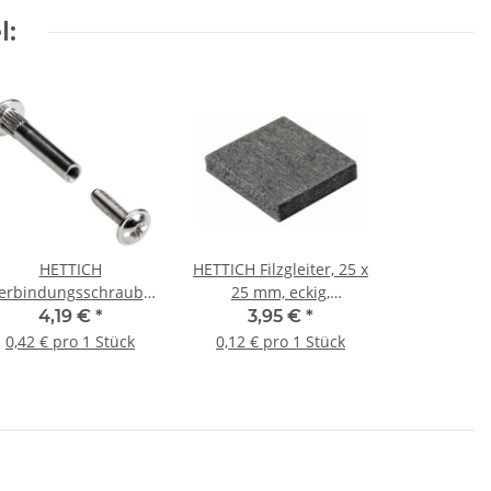
l:
HETTICH
HETTICH Filzgleiter, 25 x
erbindungsschraube
25 mm, eckig,
 28-38mm vernickelt,
selbstklebend, 32 Stück
4,19 €
*
3,95 €
*
10 Stück
0,42 € pro 1 Stück
0,12 € pro 1 Stück