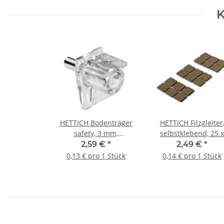
K
HETTICH Bodenträger
HETTICH Filzgleiter
safety, 3 mm,
selbstklebend, 25 x
transparent, 20 Stück
25mm, braun, 18 Stü
2,59 €
*
2,49 €
*
0,13 € pro 1 Stück
0,14 € pro 1 Stück