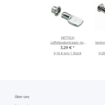
HETTICH
Löffelbodenträger mit
Verbi
Hülse, 8mm,
M6 30-
3,29 €
*
vermessingt, 20 Stück
0,16 € pro 1 Stück
0,20
Über uns