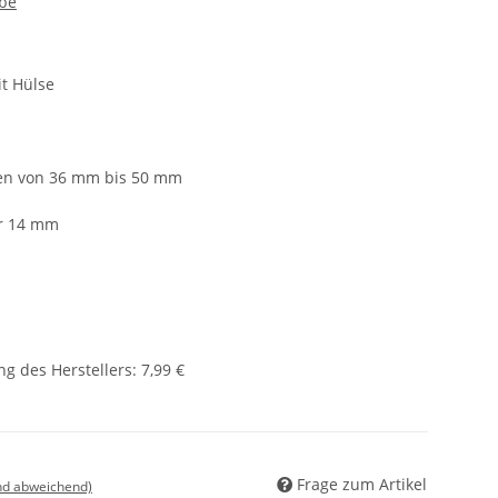
be
t Hülse
ken von 36 mm bis 50 mm
r 14 mm
g des Herstellers
:
7,99 €
Frage zum Artikel
nd abweichend)