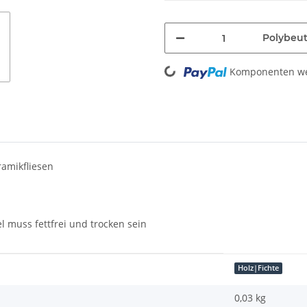
Polybeut
Loading...
Komponenten wer
ramikfliesen
 muss fettfrei und trocken sein
Holz|Fichte
0,03 kg