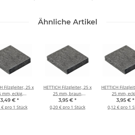
Ähnliche Artikel
 Filzgleiter, 25 x
HETTICH Filzgleiter, 25 x
HETTICH Filzgleit
5 mm, eckig,
25 mm, braun,
25 mm, ecki
klebend, 40 Stück
selbstklebend, 20 Stück
selbstklebend, 3
3,49 €
*
3,95 €
*
3,95 €
*
 € pro 1 Stück
0,20 € pro 1 Stück
0,12 € pro 1 