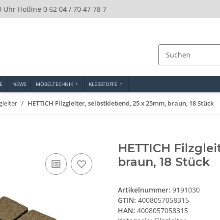
0 Uhr Hotline 0 62 04 / 70 47 78 7
E
NEWS
MÖBELTECHNIK
KLEBSTOFFE
gleiter
HETTICH Filzgleiter, selbstklebend, 25 x 25mm, braun, 18 Stück
HETTICH Filzglei
braun, 18 Stück
Artikelnummer:
9191030
GTIN:
4008057058315
HAN:
4008057058315