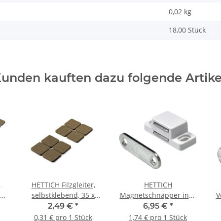
0,02
kg
18,00 Stück
unden kauften dazu folgende Artike
,
HETTICH Filzgleiter,
HETTICH
selbstklebend, 35 x
Magnetschnäpper inkl.
V
ck
35mm, braun, 8 Stück
Schrauben, 35 x 15 mm,
M
2,49 €
*
6,95 €
*
weiß, 4 Stück
0,31 € pro 1 Stück
1,74 € pro 1 Stück