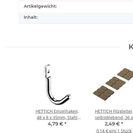
Artikelgewicht:
Inhalt:
K
HETTICH Einzelhaken,
HETTICH Filzgleiter
48 x 8 x 35mm, Stahl
selbstklebend, 36 x
verchromt
22mm, braun, 18 Stü
4,79 €
*
2,49 €
*
0,14 € pro 1 Stück