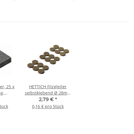
er, 25 x
HETTICH Filzgleiter
g,
selbstklebend Ø 28mm
2 Stück
braun 18 Stück
2,79 €
*
Stück
0,16 € pro Stück