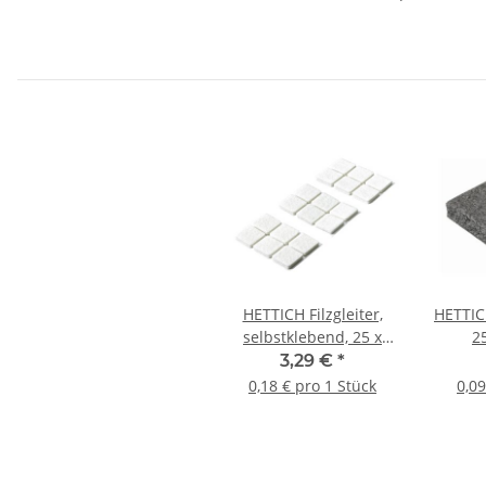
HETTICH Filzgleiter,
HETTICH
selbstklebend, 25 x
2
25mm, weiß, 18 Stück
selbst
3,29 €
*
0,18 € pro 1 Stück
0,09