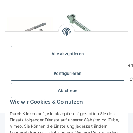
Alle akzeptieren
HETTICH
HETTICH
Verbindungsschraube
Verbindungsschraube
Ver
mit Kloben M6 x 100mm,
mit Kloben, M6 x 100
M6 x
5,79 €
*
4,19 €
*
Konfigurieren
20 Stück
mm, 4 Stück
0,29 € pro 1 Stück
1,05 € pro 1 Stück
0
Ablehnen
Wie wir Cookies & Co nutzen
Durch Klicken auf „Alle akzeptieren“ gestatten Sie den
Einsatz folgender Dienste auf unserer Website: YouTube,
Vimeo. Sie können die Einstellung jederzeit ändern
(Fingerabdruck-Icon links unten). Weitere Details finden