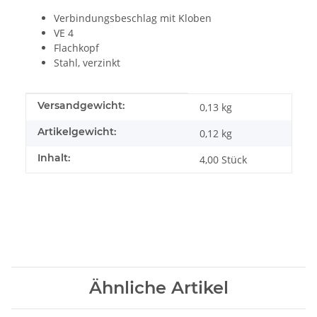
Verbindungsbeschlag mit Kloben
VE 4
Flachkopf
Stahl, verzinkt
Produkteigenschaft
Wert
Versandgewicht:
0,13 kg
Artikelgewicht:
0,12
kg
Inhalt:
4,00 Stück
Ähnliche Artikel