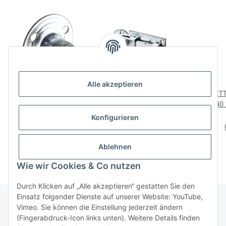
Alle akzeptieren
HETTICH
HETTICH Knopf-
HETT
Aufschraubmutter M8 x
Schubriegel inkl.
x 40
10mm verzinkt 4 Stück
Schrauben, 23 x 60mm,
v
4,49 €
*
4,79 €
*
Konfigurieren
verzinkt
1,12 € pro 1 Stück
Ablehnen
Wie wir Cookies & Co nutzen
Durch Klicken auf „Alle akzeptieren“ gestatten Sie den
Einsatz folgender Dienste auf unserer Website: YouTube,
Vimeo. Sie können die Einstellung jederzeit ändern
(Fingerabdruck-Icon links unten). Weitere Details finden
Über uns