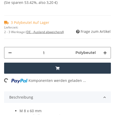
(Sie sparen
53.42%
, also
3,20 €
)
3 Polybeutel Auf Lager
Lieferzeit:
Frage zum Artikel
2 - 3 Werktage
(DE - Ausland abweichend)
Polybeutel
ing...
Komponenten werden geladen ...
Beschreibung
M 8 x 60 mm