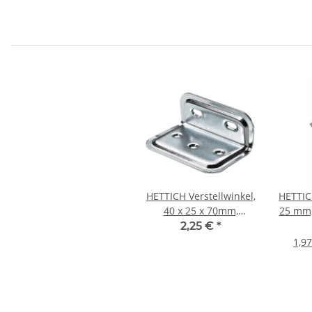
HETTICH Verstellwinkel,
HETTIC
40 x 25 x 70mm,
25 mm, 
verzinkt
2,25 €
*
1,97