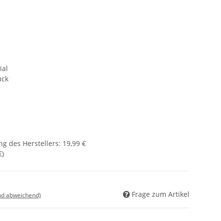
ial
ück
g des Herstellers
:
19,99 €
€
)
Frage zum Artikel
nd abweichend)