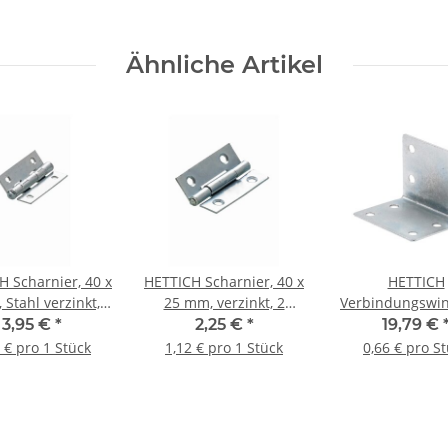
Ähnliche Artikel
H Scharnier, 40 x
HETTICH Scharnier, 40 x
HETTICH
Stahl verzinkt, 2
25 mm, verzinkt, 2
Verbindungswin
Stück
Stück
x 32 x 32 x 0,
3,95 €
*
2,25 €
*
19,79 €
Stahl verzinkt, 
 € pro 1 Stück
1,12 € pro 1 Stück
0,66 € pro S