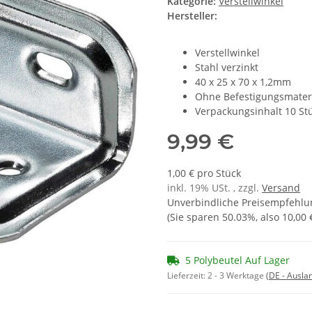
Kategorie:
Verstellwinkel
Hersteller:
Verstellwinkel
Stahl verzinkt
40 x 25 x 70 x 1,2mm
Ohne Befestigungsmater
Verpackungsinhalt 10 St
9,99 €
1,00 € pro Stück
inkl. 19% USt. , zzgl.
Versand
Unverbindliche Preisempfehlun
(Sie sparen
50.03%
, also
10,00 
5 Polybeutel Auf Lager
Lieferzeit:
2 - 3 Werktage
(DE - Ausla