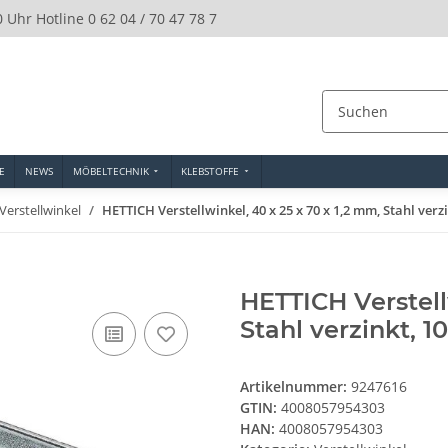
0 Uhr Hotline 0 62 04 / 70 47 78 7
E
NEWS
MÖBELTECHNIK
KLEBSTOFFE
Verstellwinkel
HETTICH Verstellwinkel, 40 x 25 x 70 x 1,2 mm, Stahl verzi
HETTICH Verstell
Stahl verzinkt, 1
Artikelnummer:
9247616
GTIN:
4008057954303
HAN:
4008057954303