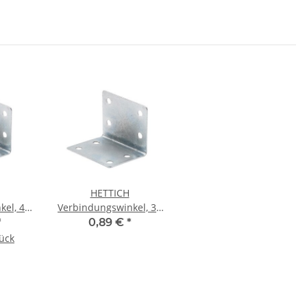
HETTICH
kel, 40
Verbindungswinkel, 32
75 mm,
x 32 x 40 mm, verzinkt
*
0,89 €
*
30 Stück
tück