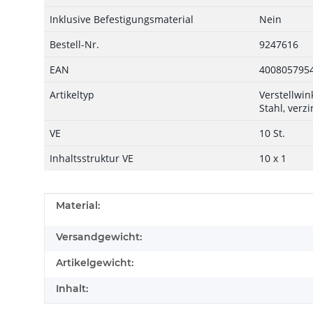
Inklusive Befestigungsmaterial
Nein
Bestell-Nr.
9247616
EAN
400805795
Artikeltyp
Verstellwin
Stahl, verzi
VE
10 St.
Inhaltsstruktur VE
10 x 1
Produkteigenschaft
Wert
Material:
Versandgewicht:
Artikelgewicht:
Inhalt: