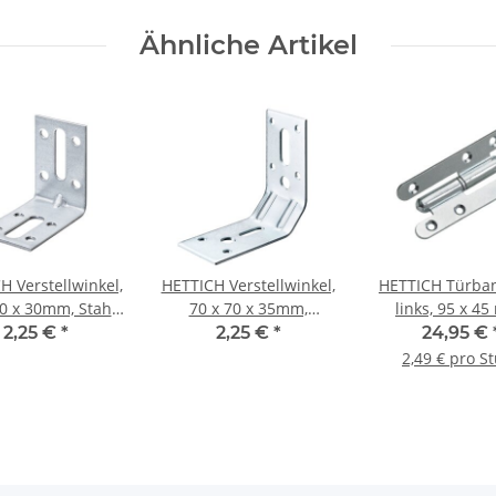
Ähnliche Artikel
H Verstellwinkel,
HETTICH Verstellwinkel,
HETTICH Türba
50 x 30mm, Stahl
70 x 70 x 35mm,
links, 95 x 4
verzinkt
verzinkt
verzinkt, 10 
2,25 €
*
2,25 €
*
24,95 €
2,49 € pro S