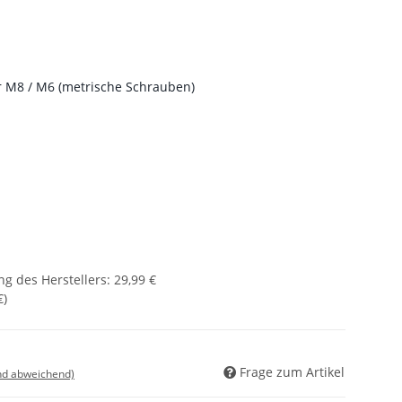
ür M8 / M6 (metrische Schrauben)
g des Herstellers
:
29,99 €
€
)
Frage zum Artikel
nd abweichend)