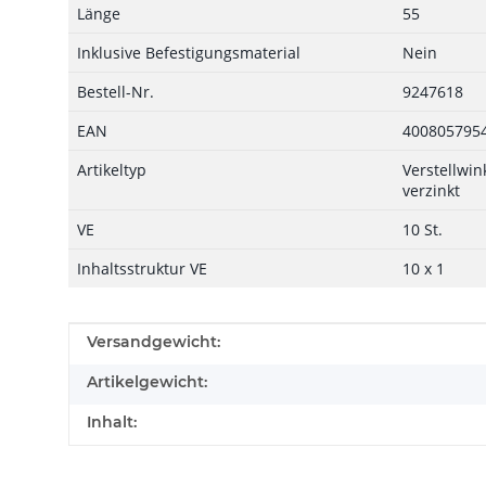
Länge
55
Inklusive Befestigungsmaterial
Nein
Bestell-Nr.
9247618
EAN
400805795
Artikeltyp
Verstellwink
verzinkt
VE
10 St.
Inhaltsstruktur VE
10 x 1
Produkteigenschaft
Wert
Versandgewicht:
Artikelgewicht:
Inhalt: