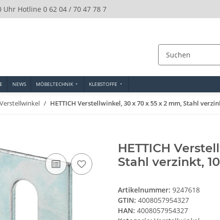
0 Uhr Hotline 0 62 04 / 70 47 78 7
E
NEWS
MÖBELTECHNIK
KLEBSTOFFE
Verstellwinkel
HETTICH Verstellwinkel, 30 x 70 x 55 x 2 mm, Stahl verzin
HETTICH Verstell
Stahl verzinkt, 1
Artikelnummer:
9247618
GTIN:
4008057954327
HAN:
4008057954327