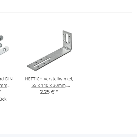
nd DIN
HETTICH Verstellwinkel,
5 mm,
55 x 140 x 30mm,
Stück
verzinkt
*
2,25 €
*
tück