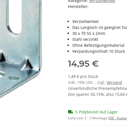
Kategorie:
Verstellwinkel
Hersteller:
Verstellwinkel
Das Langloch ist geeignet f
30 x 70 55 x 2mm
Stahl verzinkt
Ohne Befestigungsmaterial
Verpackungsinhalt 10 Stück
14,95 €
1,49 € pro Stück
inkl. 19% USt. , zzgl.
Versand
Unverbindliche Preisempfehlun
(Sie sparen
50.15%
, also
15,04 
5 Polybeutel Auf Lager
Lieferzeit:
2 - 3 Werktage
(DE - Ausla