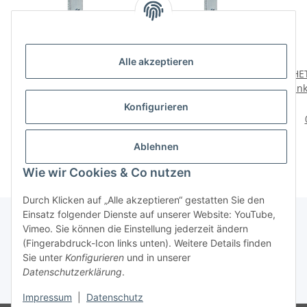
Alle akzeptieren
HETTICH Winkelblech
HETTICH Winkelblech
HE
rechts 30 x 40 x 10mm
rechts, 10 x 40 x 30 x 1,5
lin
verzinkt
mm, Stahl verzinkt, 25
v
2,25 €
*
39,95 €
*
Konfigurieren
Stück
1,60 € pro Stück
Ablehnen
Wie wir Cookies & Co nutzen
Durch Klicken auf „Alle akzeptieren“ gestatten Sie den
Einsatz folgender Dienste auf unserer Website: YouTube,
Vimeo. Sie können die Einstellung jederzeit ändern
(Fingerabdruck-Icon links unten). Weitere Details finden
Über uns
Sie unter
Konfigurieren
und in unserer
Datenschutzerklärung
.
* Alle Preise inkl. gesetzlicher USt., zzgl.
Versand
Impressum
|
Datenschutz