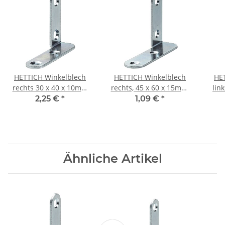
HETTICH Winkelblech
HETTICH Winkelblech
HE
rechts 30 x 40 x 10mm
rechts, 45 x 60 x 15mm,
lin
verzinkt
verzinkt
2,25 €
*
1,09 €
*
Ähnliche Artikel