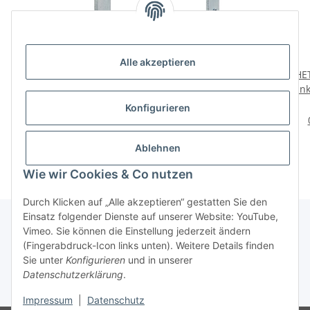
Alle akzeptieren
HETTICH Winkelblech
HETTICH Winkelblech
HE
links, 30 x 40 x 10mm,
rechts, 10 x 40 x 30 x 1,5
lin
verzinkt
mm, Stahl verzinkt, 25
v
1,79 €
*
39,95 €
*
Konfigurieren
Stück
1,60 € pro Stück
Ablehnen
Wie wir Cookies & Co nutzen
Durch Klicken auf „Alle akzeptieren“ gestatten Sie den
Einsatz folgender Dienste auf unserer Website: YouTube,
Vimeo. Sie können die Einstellung jederzeit ändern
(Fingerabdruck-Icon links unten). Weitere Details finden
Über uns
Sie unter
Konfigurieren
und in unserer
Datenschutzerklärung
.
* Alle Preise inkl. gesetzlicher USt., zzgl.
Versand
Impressum
|
Datenschutz