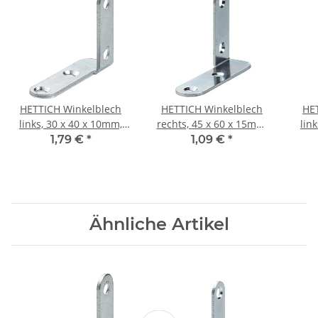
HETTICH Winkelblech
HETTICH Winkelblech
HE
links, 30 x 40 x 10mm,
rechts, 45 x 60 x 15mm,
lin
verzinkt
verzinkt
1,79 €
*
1,09 €
*
Ähnliche Artikel