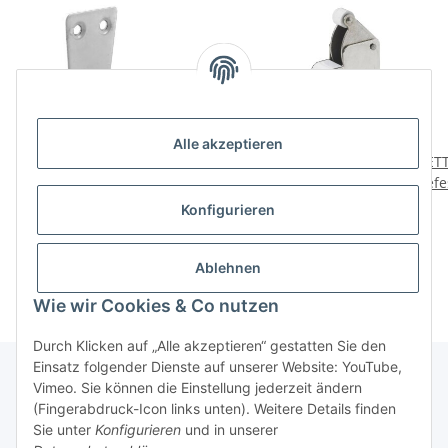
Alle akzeptieren
HETTICH Zierhaken, 22 x
HETTICH
HETT
31 x 25 mm, Stahl, weiß
Druckschnäpper
Befe
mitTüröffner, verzinkt
Sta
1,58 €
*
4,95 €
*
Konfigurieren
Ablehnen
Wie wir Cookies & Co nutzen
Durch Klicken auf „Alle akzeptieren“ gestatten Sie den
Einsatz folgender Dienste auf unserer Website: YouTube,
Vimeo. Sie können die Einstellung jederzeit ändern
(Fingerabdruck-Icon links unten). Weitere Details finden
Über uns
Sie unter
Konfigurieren
und in unserer