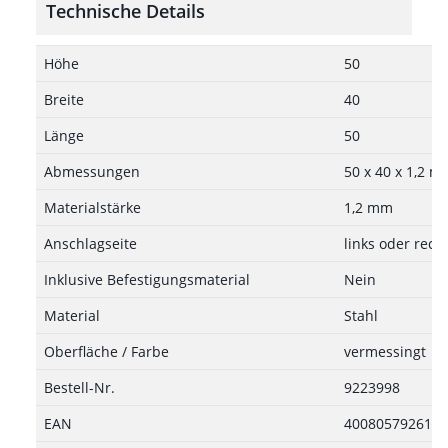
Technische Details
Höhe
50
Breite
40
Länge
50
Abmessungen
50 x 40 x 1,2 
Materialstärke
1,2 mm
Anschlagseite
links oder rech
Inklusive Befestigungsmaterial
Nein
Material
Stahl
Oberfläche / Farbe
vermessingt
Bestell-Nr.
9223998
EAN
4008057926157