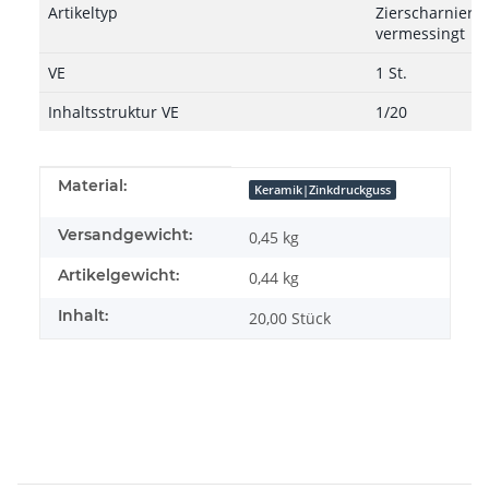
Artikeltyp
Zierscharnier, 5
vermessingt
VE
1 St.
Inhaltsstruktur VE
1/20
Produkteigenschaft
Wert
Material:
Keramik|Zinkdruckguss
Versandgewicht:
0,45 kg
Artikelgewicht:
0,44
kg
Inhalt:
20,00 Stück