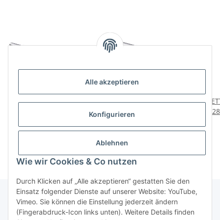
Alle akzeptieren
HETTICH Möbelgriff, BA
HETTICH Möbelgriff,
HETT
320mm, Aluminium
Aluminium eloxiert, BA
12
Konfigurieren
eloxiert
224 mm
elox
9,99 €
*
6,79 €
*
Ablehnen
Wie wir Cookies & Co nutzen
Durch Klicken auf „Alle akzeptieren“ gestatten Sie den
Einsatz folgender Dienste auf unserer Website: YouTube,
Vimeo. Sie können die Einstellung jederzeit ändern
(Fingerabdruck-Icon links unten). Weitere Details finden
Über uns