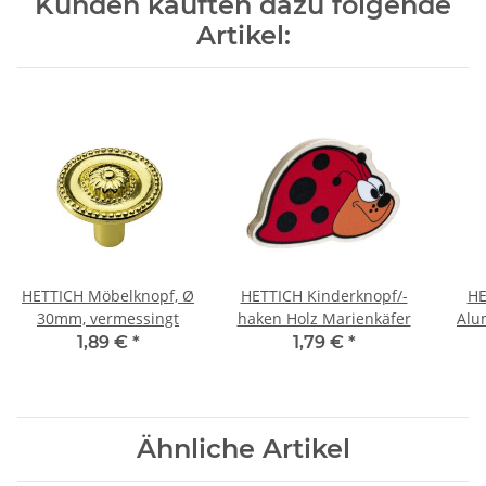
Kunden kauften dazu folgende
Artikel:
HETTICH Möbelknopf, Ø
HETTICH Kinderknopf/-
HE
30mm, vermessingt
haken Holz Marienkäfer
Alu
1,89 €
*
1,79 €
*
Ähnliche Artikel