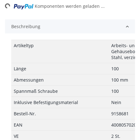
ng...
Komponenten werden geladen ...
Beschreibung
Artikeltyp
Arbeits- und 
Gehäusebohr
Stahl, verzink
Länge
100
Abmessungen
100 mm
Spannmaß Schraube
100
Inklusive Befestigungsmaterial
Nein
Bestell-Nr.
9158681
EAN
40080570203
VE
2 St.