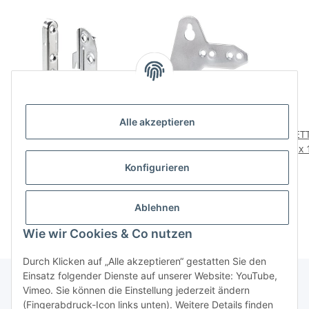
Alle akzeptieren
HETTICH Bettbeschlag
HETTICH
HETT
zum Verbinden von
Schrankaufhänger, 100 x
x 
Seiten- und Kopfteilen,
75 mm, verzinkt, 10
7,95 €
*
15,29 €
*
Konfigurieren
54 x 100 x 1,2 mm, 2 Sets
Stück
3,98 € pro 1 Set
1,53 € pro 1 Stück
(2x links, 2x rechts)
Ablehnen
Wie wir Cookies & Co nutzen
Durch Klicken auf „Alle akzeptieren“ gestatten Sie den
Einsatz folgender Dienste auf unserer Website: YouTube,
Vimeo. Sie können die Einstellung jederzeit ändern
(Fingerabdruck-Icon links unten). Weitere Details finden