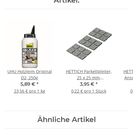
Artikel:
UHU Holzleim Original
HETTICH Parkettgleiter,
HETT
D2, 250g
25 x 25 mm,
Ansc
selbstklebend, 18 Stück
x 3 
5,89 €
*
3,95 €
*
23,56 € pro 1 kg
0,22 € pro 1 Stück
0
Ähnliche Artikel