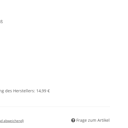
iß
g des Herstellers
:
14,99 €
Frage zum Artikel
nd abweichend)