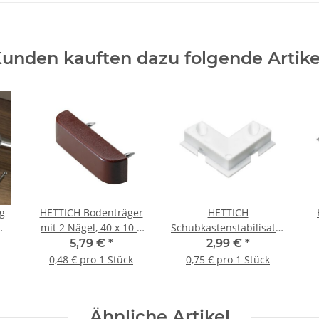
unden kauften dazu folgende Artike
g
HETTICH Bodenträger
HETTICH
mit 2 Nägel, 40 x 10 x
Schubkastenstabilisator,
15mm, Kunststoff,
35 x 35 x 8 mm, weiß, 4
5,79 €
*
2,99 €
*
braun, 12 Stück
Stück
0,48 € pro 1 Stück
0,75 € pro 1 Stück
Ähnliche Artikel