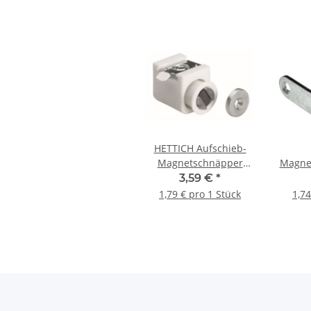
HETTICH Aufschieb-
Magnetschnäpper
Magnet
verstellbar 2 kg, weiß, 2
Schrau
3,59 €
*
Stück
w
1,79 € pro 1 Stück
1,74