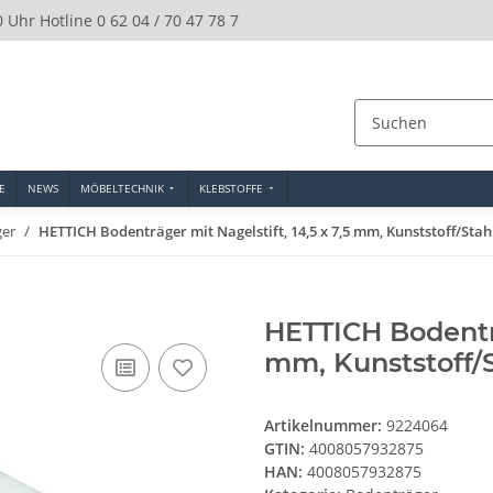
0 Uhr Hotline 0 62 04 / 70 47 78 7
E
NEWS
MÖBELTECHNIK
KLEBSTOFFE
ger
HETTICH Bodenträger mit Nagelstift, 14,5 x 7,5 mm, Kunststoff/Stahl
HETTICH Bodenträ
mm, Kunststoff/S
Artikelnummer:
9224064
GTIN:
4008057932875
HAN:
4008057932875