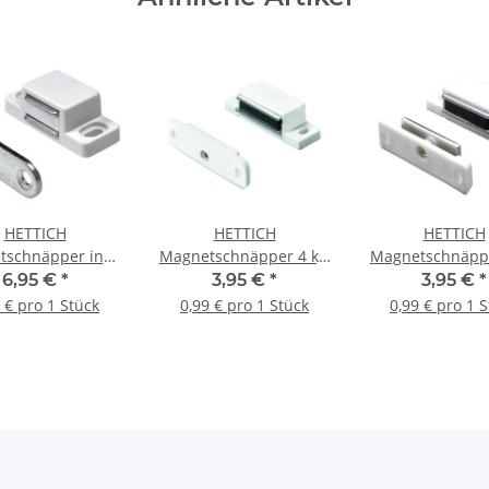
HETTICH
HETTICH
HETTICH
schnäpper inkl.
Magnetschnäpper 4 kg,
Magnetschnäppe
ben, 35 x 15 mm,
weiß, 4 Stück
beweglich, we
6,95 €
*
3,95 €
*
3,95 €
*
eiß, 4 Stück
Stück
 € pro 1 Stück
0,99 € pro 1 Stück
0,99 € pro 1 