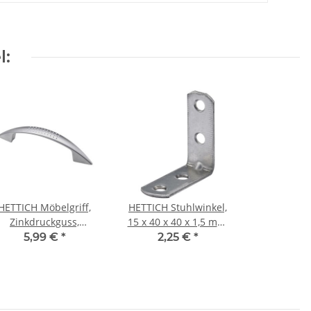
l:
HETTICH Möbelgriff,
HETTICH Stuhlwinkel,
Zinkdruckguss,
15 x 40 x 40 x 1,5 mm,
Aluminium-Optik, BA
Edelstahl matt
5,99 €
*
2,25 €
*
96mm