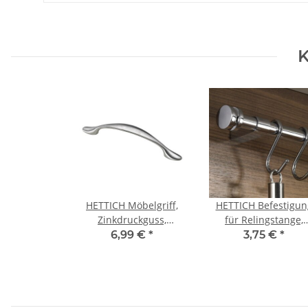
K
HETTICH Möbelgriff,
HETTICH Befestigun
Zinkdruckguss,
für Relingstange,
Edelstahl-Optik, BA
Chrom glänzend
6,99 €
*
3,75 €
*
96mm