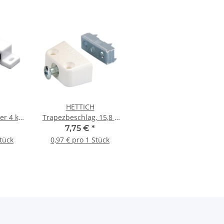
HETTICH
r 4 kg
Trapezbeschlag, 15,8 x
iß, 4
40 x 20,5 mm, weiß, 8
7,75 €
*
Stück
Stück
0,97 € pro 1 Stück