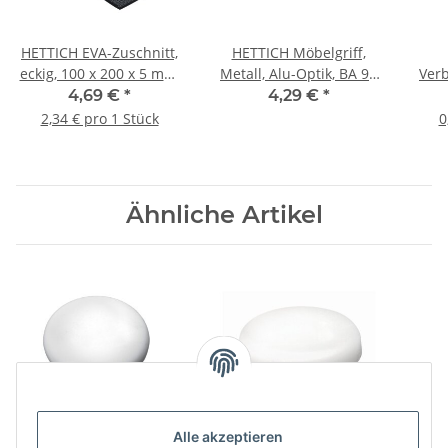
HETTICH EVA-Zuschnitt,
HETTICH Möbelgriff,
eckig, 100 x 200 x 5 mm,
Metall, Alu-Optik, BA 96
Verb
schwarz, 2 Stück
mm
1
4,69 €
*
4,29 €
*
v
2,34 € pro 1 Stück
0
Ähnliche Artikel
Alle akzeptieren