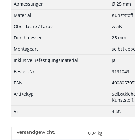
Abmessungen
Ø 25 mm
Material
Kunststoff
Oberfläche / Farbe
weiß
Durchmesser
25 mm
Montageart
selbstkleben
Inklusive Befestigungsmaterial
Ja
Bestell-Nr.
9191049
EAN
40080570578
Artikeltyp
Selbstkleben
Kunststoff, w
VE
4 St.
Produkteigenschaft
Wert
Versandgewicht:
0,04 kg