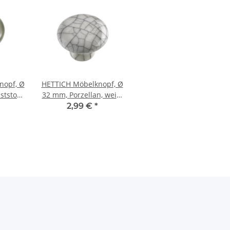
nopf, Ø
HETTICH Möbelknopf, Ø
tstoff,
32 mm, Porzellan, weiß,
en
Vintage
2,99 €
*