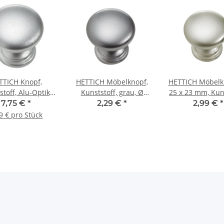
TTICH Knopf,
HETTICH Möbelknopf,
HETTICH Möbelk
toff, Alu-Optik,
Kunststoff, grau, Ø
25 x 23 mm, Kuns
5mm, 6er Set
25mm
silberfarb
7,75 €
*
2,29 €
*
2,99 €
*
9 € pro Stück