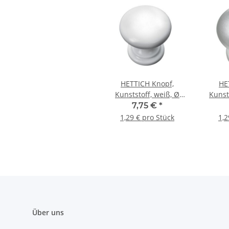
HETTICH Knopf,
HE
Kunststoff, weiß, Ø
Kunsts
25mm, 6er Set
Ø2
7,75 €
*
1,29 € pro Stück
1,2
Über uns