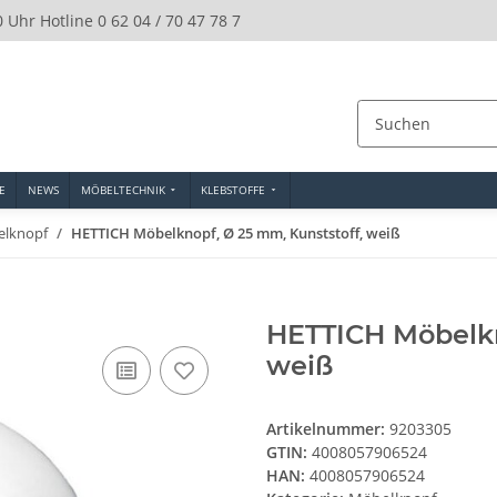
0 Uhr Hotline 0 62 04 / 70 47 78 7
E
NEWS
MÖBELTECHNIK
KLEBSTOFFE
lknopf
HETTICH Möbelknopf, Ø 25 mm, Kunststoff, weiß
HETTICH Möbelkn
weiß
Artikelnummer:
9203305
GTIN:
4008057906524
HAN:
4008057906524