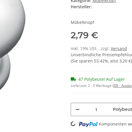
Kategorie:
Möbelknopf
Hersteller:
Möbelknopf
2,79 €
inkl. 19% USt. , zzgl.
Versand
Unverbindliche Preisempfehlun
(Sie sparen
53.42%
, also
3,20 €
)
47 Polybeutel Auf Lager
Lieferzeit:
2 - 3 Werktage
(DE - Ausla
Polybeut
Loading...
Komponenten wer