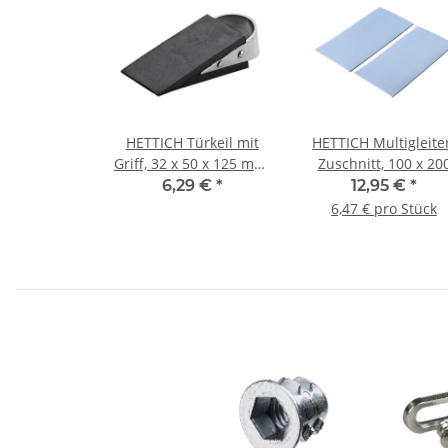
HETTICH Türkeil mit
HETTICH Multigleite
Griff, 32 x 50 x 125 mm,
Zuschnitt, 100 x 20
Kunststoff, Stahl,
mm, 2 Stück
6,29 €
*
12,95 €
*
schwarz
6,47 € pro Stück