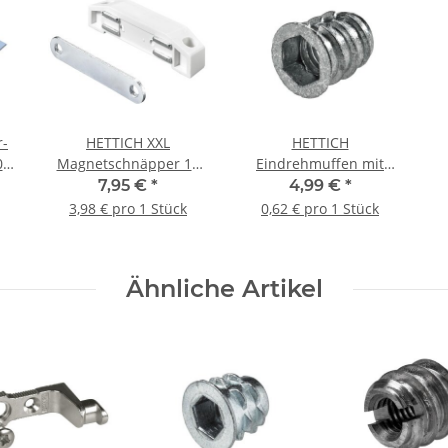
r-
HETTICH XXL
HETTICH
0
Magnetschnäpper 10
Eindrehmuffen mit
kg, weiß, 2 Stück
Innengewinde, M8, Ø8
7,95 €
*
4,99 €
*
mm, Zinkdruckguss, roh
3,98 € pro 1 Stück
0,62 € pro 1 Stück
8 Stück
Ähnliche Artikel