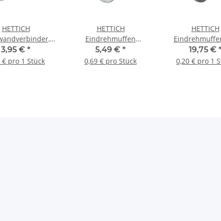
HETTICH
HETTICH
HETTICH
wandverbinder,
Eindrehmuffen
Eindrehmuffe
nkdruckguss
M6/10mm, verzinkt, 8
Innengewinde, 
3,95 €
*
5,49 €
*
19,75 €
ickelt, 4 Stück
Stück
mm, Stahl roh
 € pro 1 Stück
0,69 € pro Stück
0,20 € pro 1 
Stück