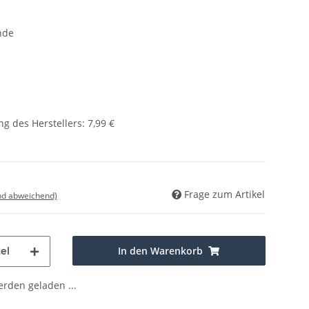
nde
g des Herstellers
:
7,99 €
Frage zum Artikel
nd abweichend)
In den Warenkorb
el
den geladen ...