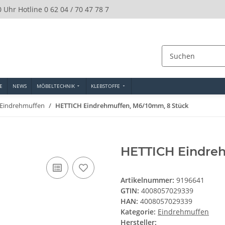
0 Uhr Hotline 0 62 04 / 70 47 78 7
E
NEWS
MÖBELTECHNIK
KLEBSTOFFE
Eindrehmuffen
HETTICH Eindrehmuffen, M6/10mm, 8 Stück
HETTICH Eindre
Artikelnummer:
9196641
GTIN:
4008057029339
HAN:
4008057029339
Kategorie:
Eindrehmuffen
Hersteller: