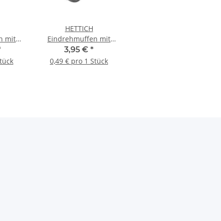
HETTICH
n mit
Eindrehmuffen mit
M6, Ø6
Innengewinde, M6, Ø6
*
3,95 €
*
, 100
mm, Stahl roh, 8 Stück
Stück
0,49 € pro 1 Stück