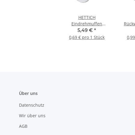
HETTICH
Eindrehmuffen
Rück
M6/10mm, 8 Stück
Zi
5,49 €
*
vern
0,69 € pro 1 Stück
0,99
Über uns
Datenschutz
Wir über uns
AGB