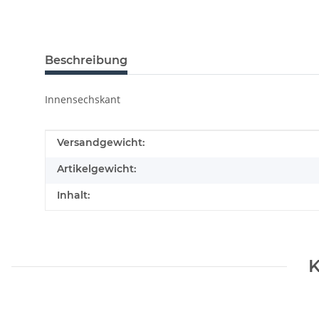
Beschreibung
Innensechskant
Produkteigenschaft
Wert
Versandgewicht:
Artikelgewicht:
Inhalt:
K