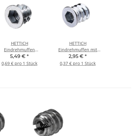
HETTICH
HETTICH
Eindrehmuffen
Eindrehmuffen mit
M6/10mm, 8 Stück
Innengewinde, M5, Ø
5,49 €
*
2,95 €
*
5mm, Zinkdruckguss,
0,69 € pro 1 Stück
0,37 € pro 1 Stück
roh, 8 Stück