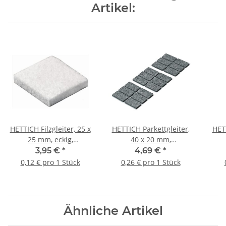
Artikel:
HETTICH Filzgleiter, 25 x
HETTICH Parkettgleiter,
HETT
25 mm, eckig,
40 x 20 mm,
selbstklebend, 32 Stück
selbstklebend, 18 Stück
selb
3,95 €
*
4,69 €
*
0,12 € pro 1 Stück
0,26 € pro 1 Stück
Ähnliche Artikel