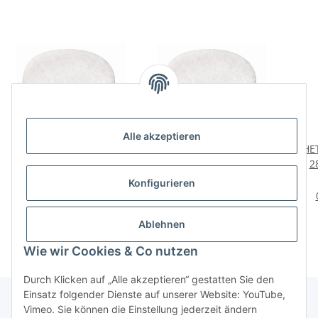
Alle akzeptieren
HETTICH Filzgleiter, 28
HETTICH Filzgleiter, Ø
HET
mm, rund, weiß,
28mm, rund, weiß,
2
selbstklebend, 75 Stück
selbstklebend, 32 Stück
sel
6,79 €
*
3,99 €
*
Konfigurieren
0,09 € pro Stück
0,12 € pro Stück
Ablehnen
Wie wir Cookies & Co nutzen
Durch Klicken auf „Alle akzeptieren“ gestatten Sie den
Einsatz folgender Dienste auf unserer Website: YouTube,
Vimeo. Sie können die Einstellung jederzeit ändern