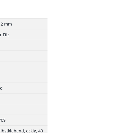
x 2 mm
 Filz
nd
709
selbstklebend, eckig, 40