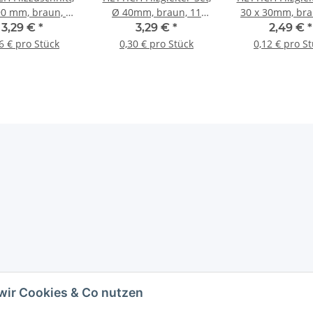
90 mm, braun, 5
Ø 40mm, braun, 11
30 x 30mm, bra
Stück
Stück
Stück
3,29 €
*
3,29 €
*
2,49 €
*
6 € pro Stück
0,30 € pro Stück
0,12 € pro S
wir Cookies & Co nutzen