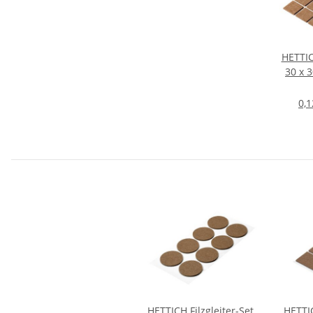
HETTICH
30 x 
0,1
HETTICH Filzgleiter-Set,
HETTIC