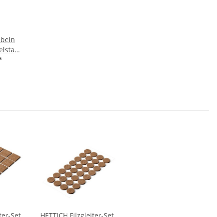
hbein
lstahl,
00mm
*
-Ware
nicht
n
ter-Set,
HETTICH Filzgleiter-Set,