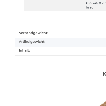
x 20 /40 x 2 
braun
Produkteigenschaft
Wert
Versandgewicht:
Artikelgewicht:
Inhalt:
K