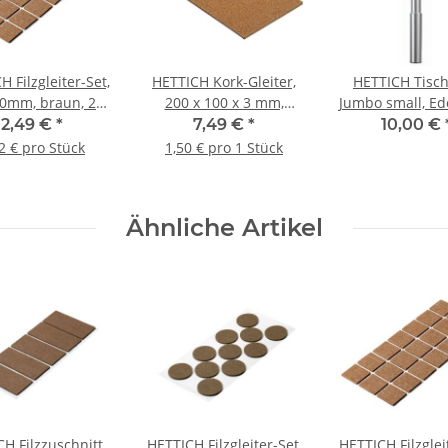
 Filzgleiter-Set,
HETTICH Kork-Gleiter,
HETTICH Tisc
30mm, braun, 21
200 x 100 x 3 mm,
Jumbo small, Ede
Stück
selbstklebend, eckig, 5
Ø 50 x 620-8
2,49 €
*
7,49 €
*
10,00 €
Stück
verstellbar, B
2 € pro Stück
1,50 € pro 1 Stück
Folie defekt/
vorhande
Ähnliche Artikel
H Filzzuschnitt,
HETTICH Filzgleiter-Set,
HETTICH Filzglei