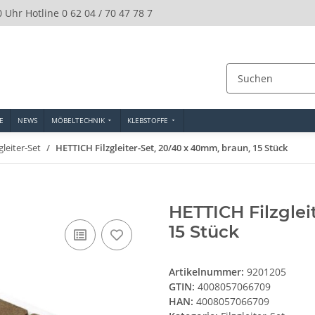
0 Uhr Hotline 0 62 04 / 70 47 78 7
E
NEWS
MÖBELTECHNIK
KLEBSTOFFE
zgleiter-Set
HETTICH Filzgleiter-Set, 20/40 x 40mm, braun, 15 Stück
HETTICH Filzglei
15 Stück
Artikelnummer:
9201205
GTIN:
4008057066709
HAN:
4008057066709