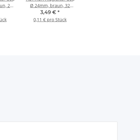
un, 21
Ø 24mm, braun, 32
Stück
3,49 €
*
tück
0,11 € pro Stück