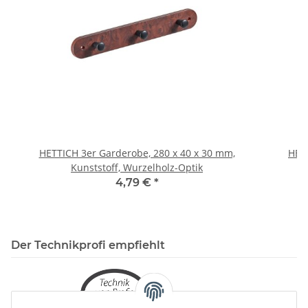
HETTICH 3er Garderobe, 280 x 40 x 30 mm,
HETT
Kunststoff, Wurzelholz-Optik
4,79 €
*
Der Technikprofi empfiehlt