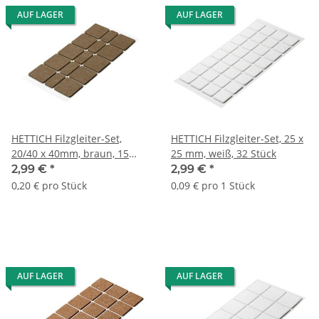
AUF LAGER
AUF LAGER
HETTICH Filzgleiter-Set,
HETTICH Filzgleiter-Set, 25 x
20/40 x 40mm, braun, 15
25 mm, weiß, 32 Stück
Stück
2,99 €
*
2,99 €
*
0,20 € pro Stück
0,09 € pro 1 Stück
AUF LAGER
AUF LAGER