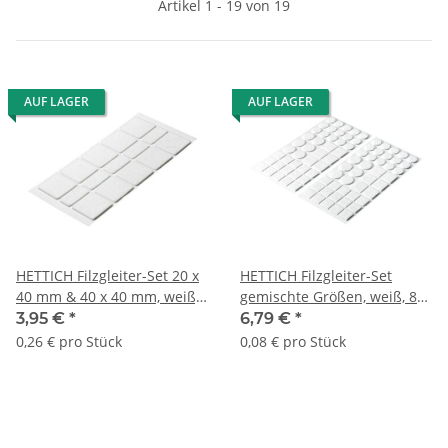
Artikel 1 - 19 von 19
AUF LAGER
AUF LAGER
HETTICH Filzgleiter-Set 20 x
HETTICH Filzgleiter-Set
40 mm & 40 x 40 mm, weiß,
gemischte Größen, weiß, 84
15 Stück
Stück
3,95 €
*
6,79 €
*
0,26 € pro Stück
0,08 € pro Stück