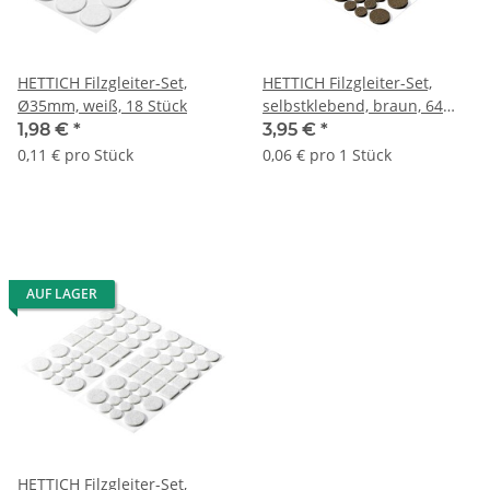
HETTICH Filzgleiter-Set,
HETTICH Filzgleiter-Set,
Ø35mm, weiß, 18 Stück
selbstklebend, braun, 64
Stück
1,98 €
*
3,95 €
*
0,11 € pro Stück
0,06 € pro 1 Stück
AUF LAGER
HETTICH Filzgleiter-Set,