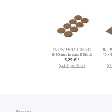
HETTICH Filzgleiter-Set,
HETTIC
Ø 50mm, braun, 8 Stück
40 x 
3,29 €
*
0,41 € pro Stück
0,6