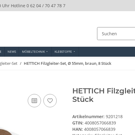
0 Uhr Hotline 0 62 04 / 70 47 78 7
E
NEWS
MÖBELTECHNIK
KLEBSTOFFE
zgleiter-Set
HETTICH Filzgleiter-Set, Ø 55mm, braun, 8 Stück
HETTICH Filzglei
Stück
Artikelnummer:
9201218
GTIN:
4008057066839
HAN:
4008057066839