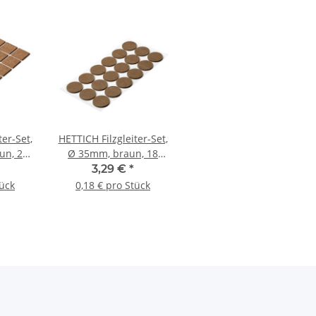
ter-Set,
HETTICH Filzgleiter-Set,
un, 21
Ø 35mm, braun, 18
Stück
3,29 €
*
tück
0,18 € pro Stück