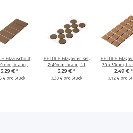
H Filzzuschnitt,
HETTICH Filzgleiter-Set,
HETTICH Filzglei
90 mm, braun, 5
Ø 40mm, braun, 11
30 x 30mm, bra
Stück
Stück
Stück
3,29 €
*
3,29 €
*
2,49 €
*
6 € pro Stück
0,30 € pro Stück
0,12 € pro S