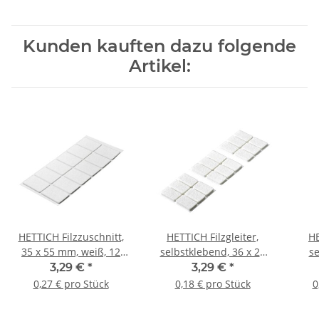
Kunden kauften dazu folgende
Artikel:
HETTICH Filzzuschnitt,
HETTICH Filzgleiter,
HE
35 x 55 mm, weiß, 12
selbstklebend, 36 x 22
se
Stück
mm, weiß, 18 Stück
44m
3,29 €
*
3,29 €
*
0,27 € pro Stück
0,18 € pro Stück
0