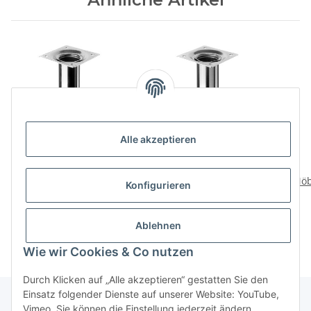
Alle akzeptieren
HETTICH
HETTICH Möbelfuß,
Möbelfuß/Tischbein,
Edelstahl-Optik, Ø 30 x
Möb
Konfigurieren
verchromt, Ø 30 x 150
150mm
30 
3,79 €
*
4,59 €
*
mm
Ablehnen
Wie wir Cookies & Co nutzen
Durch Klicken auf „Alle akzeptieren“ gestatten Sie den
Einsatz folgender Dienste auf unserer Website: YouTube,
Vimeo. Sie können die Einstellung jederzeit ändern