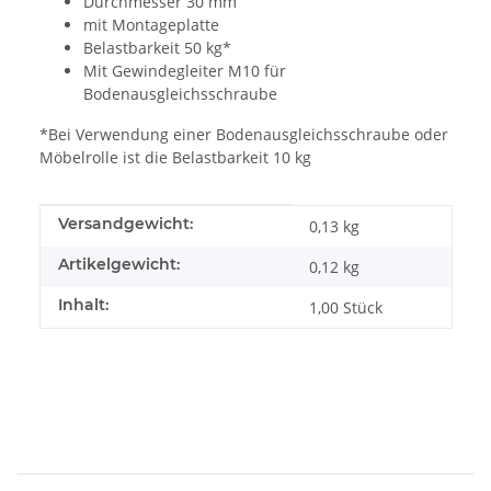
Durchmesser 30 mm
mit Montageplatte
Belastbarkeit 50 kg*
Mit Gewindegleiter M10 für
Bodenausgleichsschraube
*Bei Verwendung einer Bodenausgleichsschraube oder
Möbelrolle ist die Belastbarkeit 10 kg
Produkteigenschaft
Wert
Versandgewicht:
0,13 kg
Artikelgewicht:
0,12
kg
Inhalt:
1,00 Stück