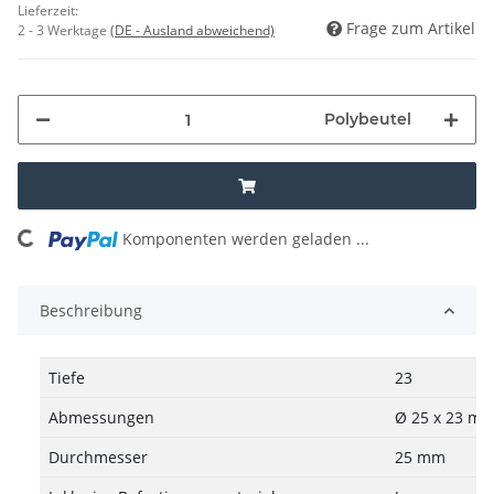
Lieferzeit:
Frage zum Artikel
2 - 3 Werktage
(DE - Ausland abweichend)
Polybeutel
ding...
Komponenten werden geladen ...
Beschreibung
Tiefe
23
Abmessungen
Ø 25 x 23 m
Durchmesser
25 mm