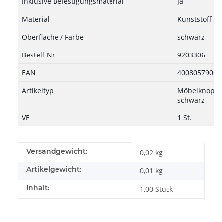
Inklusive Befestigungsmaterial
Ja
Material
Kunststoff
Oberfläche / Farbe
schwarz
Bestell-Nr.
9203306
EAN
40080579065
Artikeltyp
Möbelknopf, 
schwarz
VE
1 St.
Produkteigenschaft
Wert
Versandgewicht:
0,02 kg
Artikelgewicht:
0,01
kg
Inhalt:
1,00 Stück