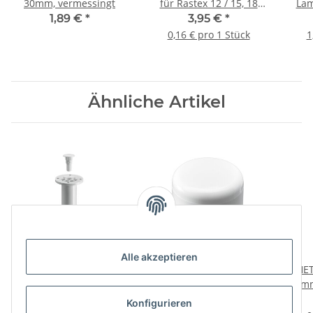
30mm, vermessingt
für Rastex 12 / 15, 18
Lam
mm
1,89 €
*
3,95 €
*
Abdeckdurchmesser, 24
ve
0,16 € pro 1 Stück
1
Stück
Ähnliche Artikel
Alle akzeptieren
HETTICH Sockelfuß, 150
HETTICH Fußkappe, Ø
HET
mm, Kunststoff, weiß
18mm, weiß, 4 Stück
5mm
2,59 €
*
1,95 €
*
Konfigurieren