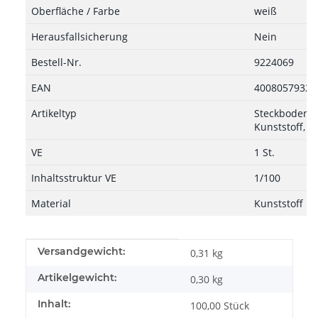
Oberfläche / Farbe
weiß
Herausfallsicherung
Nein
Bestell-Nr.
9224069
EAN
40080579329
Artikeltyp
Steckbodentr
Kunststoff, w
VE
1 St.
Inhaltsstruktur VE
1/100
Material
Kunststoff
Produkteigenschaft
Wert
Versandgewicht:
0,31 kg
Artikelgewicht:
0,30
kg
Inhalt:
100,00 Stück