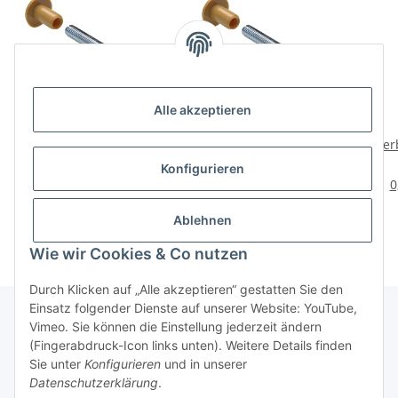
Alle akzeptieren
HETTICH
HETTICH
Verbindungsschraube
Verbindungsschraube
Ver
M6, 45-54 mm, beige, 10
M6, 45-54 mm, beige, 10
M6 
4,99 €
*
4,99 €
*
Konfigurieren
Stück
Stück
0,50 € pro 1 Stück
0,50 € pro 1 Stück
0
Ablehnen
Wie wir Cookies & Co nutzen
Durch Klicken auf „Alle akzeptieren“ gestatten Sie den
Einsatz folgender Dienste auf unserer Website: YouTube,
Vimeo. Sie können die Einstellung jederzeit ändern
(Fingerabdruck-Icon links unten). Weitere Details finden
Über uns
Sie unter
Konfigurieren
und in unserer
Datenschutzerklärung
.