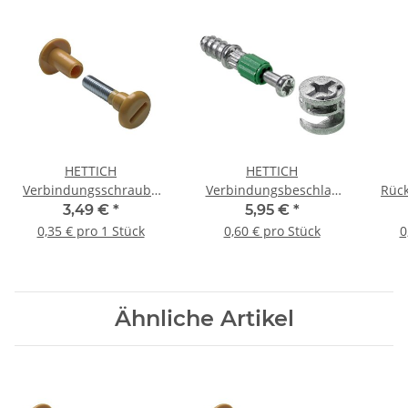
HETTICH
HETTICH
Verbindungsschraube
Verbindungsbeschlag
Rüc
M6 29-40 mm, Buche, 10
Rastex, 12/20mm, 10
3,49 €
*
5,95 €
*
Stück
Stück
v
0,35 € pro 1 Stück
0,60 € pro Stück
0
Ähnliche Artikel