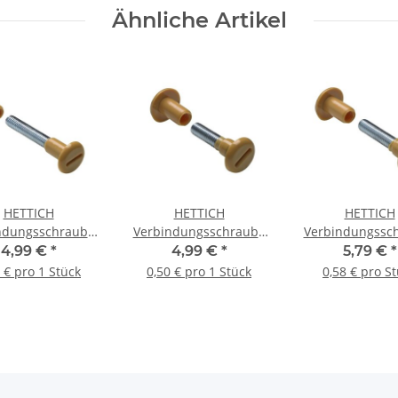
Ähnliche Artikel
HETTICH
HETTICH
HETTICH
ndungsschraube
Verbindungsschraube
Verbindungssc
5-54 mm, beige,
M6, 29-40 mm, beige,
M6, 34-45 mm, 
4,99 €
*
4,99 €
*
5,79 €
*
10 Stück
10 Stück
10 Stück
 € pro 1 Stück
0,50 € pro 1 Stück
0,58 € pro S