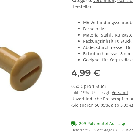
Kategorie:
Verbindungsschrau
Hersteller:
M6 Verbindungsschraube
Farbe beige
Material Stahl / Kunststo
Packungsinhalt 10 Stück
Abdeckdurchmesser 16
Bohrdurchmesser 8 mm
Geeignet für Korpusdic
4,99 €
0,50 € pro 1 Stück
inkl. 19% USt. , zzgl.
Versand
Unverbindliche Preisempfehlun
(Sie sparen
50.05%
, also
5,00 €
)
209 Polybeutel Auf Lager
Lieferzeit:
2 - 3 Werktage
(DE - Ausla