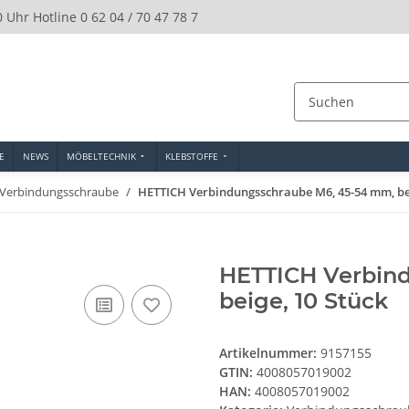
0 Uhr Hotline 0 62 04 / 70 47 78 7
E
NEWS
MÖBELTECHNIK
KLEBSTOFFE
Verbindungsschraube
HETTICH Verbindungsschraube M6, 45-54 mm, bei
HETTICH Verbin
beige, 10 Stück
Artikelnummer:
9157155
GTIN:
4008057019002
HAN:
4008057019002