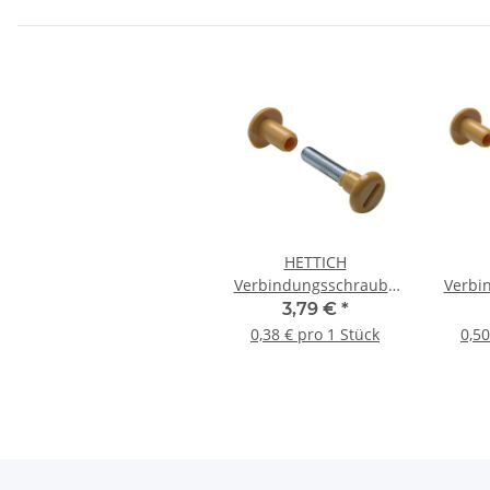
HETTICH
Verbindungsschraube
Verbi
M6 34-45mm beige 10
M6, 4
3,79 €
*
Stück
0,38 € pro 1 Stück
0,50