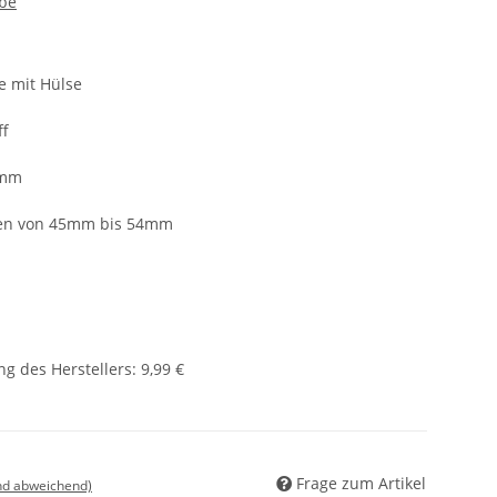
be
 mit Hülse
ff
 mm
ken von 45mm bis 54mm
g des Herstellers
:
9,99 €
Frage zum Artikel
nd abweichend)