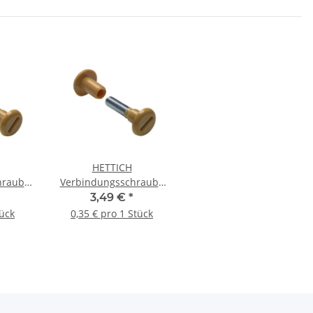
HETTICH
hraube
Verbindungsschraube
beige,
M6 29-40 mm, Buche,
3,49 €
*
10 Stück
tück
0,35 € pro 1 Stück