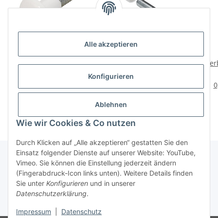
Alle akzeptieren
HETTICH
HETTICH
Verbindungsschraube
Verbindungsschraube
Ver
M6 34-45mm weiß
M6, 34-45 mm, weiß, 10
M6,
1,19 €
*
4,49 €
*
Konfigurieren
Stück
0,45 € pro 1 Stück
0
Ablehnen
Wie wir Cookies & Co nutzen
Durch Klicken auf „Alle akzeptieren“ gestatten Sie den
Einsatz folgender Dienste auf unserer Website: YouTube,
Vimeo. Sie können die Einstellung jederzeit ändern
(Fingerabdruck-Icon links unten). Weitere Details finden
Über uns
Sie unter
Konfigurieren
und in unserer
Datenschutzerklärung
.
* Alle Preise inkl. gesetzlicher USt., zzgl.
Versand
Impressum
|
Datenschutz