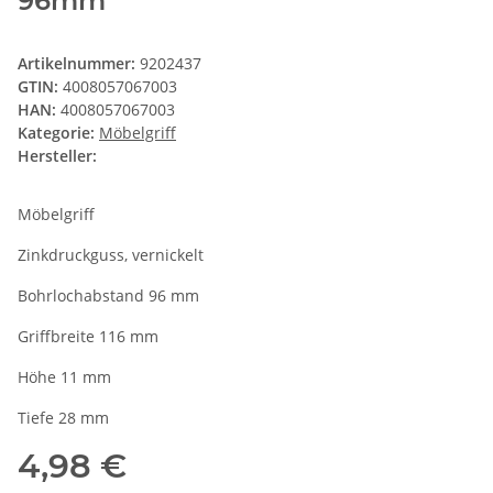
96mm
Artikelnummer:
9202437
GTIN:
4008057067003
HAN:
4008057067003
Kategorie:
Möbelgriff
Hersteller:
Möbelgriff
Zinkdruckguss, vernickelt
Bohrlochabstand 96 mm
Griffbreite 116 mm
Höhe 11 mm
Tiefe 28 mm
4,98 €