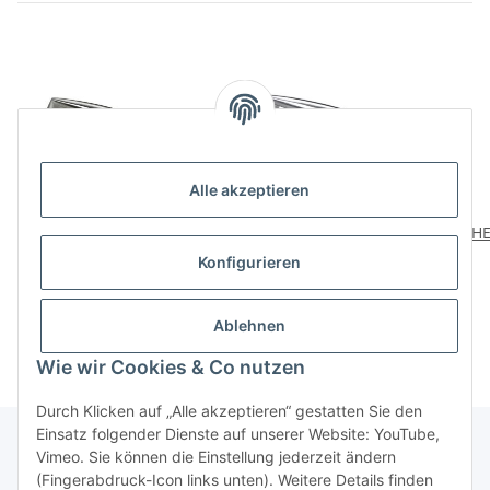
Alle akzeptieren
HETTICH Möbelgriff,
HETTICH Griff,
HE
BA96 mm,
Zinkdruckguss,
Konfigurieren
Zinkdruckguss,
Aluminium-Optik, BA
ve
6,79 €
*
6,79 €
*
Edelstahl-Optik, 116 x 11
96mm
x 28 mm
Ablehnen
Wie wir Cookies & Co nutzen
Durch Klicken auf „Alle akzeptieren“ gestatten Sie den
Einsatz folgender Dienste auf unserer Website: YouTube,
Vimeo. Sie können die Einstellung jederzeit ändern
(Fingerabdruck-Icon links unten). Weitere Details finden
Über uns