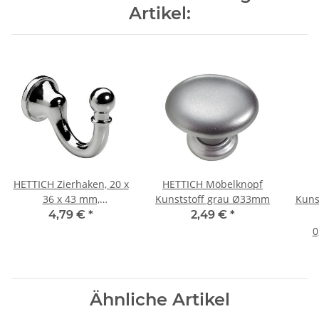
Artikel:
HETTICH Zierhaken, 20 x
HETTICH Möbelknopf
36 x 43 mm,
Kunststoff grau Ø33mm
Kunst
Zinkdruckguss
x 
4,79 €
*
2,49 €
*
verchromt
0
Ähnliche Artikel