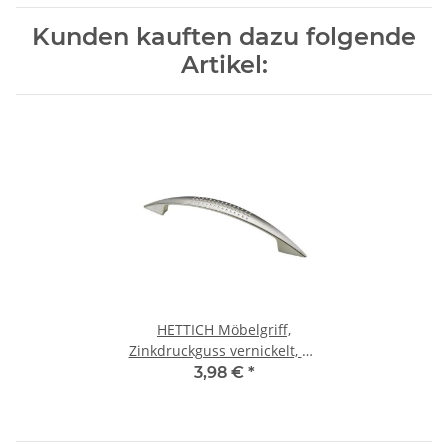
Kunden kauften dazu folgende
Artikel:
HETTICH Möbelgriff,
Zinkdruckguss vernickelt, BA
128mm
3,98 €
*