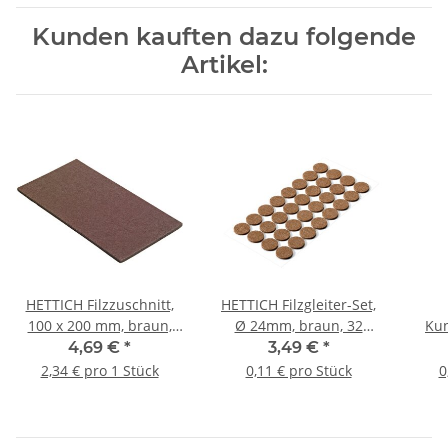
Kunden kauften dazu folgende
Artikel:
HETTICH Filzzuschnitt,
HETTICH Filzgleiter-Set,
100 x 200 mm, braun,
Ø 24mm, braun, 32
Kun
selbstklebend, 2 Stück
Stück
Nag
4,69 €
*
3,49 €
*
Kunst
2,34 € pro 1 Stück
0,11 € pro Stück
0