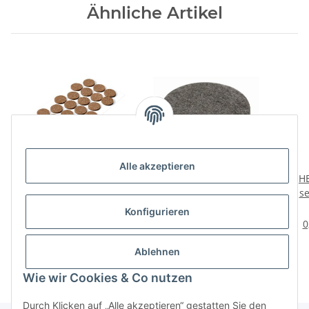
Ähnliche Artikel
Alle akzeptieren
HETTICH Filzgleiter-Set,
HETTICH Filzgleiter, Ø
HE
Ø 28mm, braun, 28
28mm, rund, braun,
se
Stück
selbstklebend, 8 Stück
22m
1,98 €
*
2,49 €
*
Konfigurieren
0,07 € pro Stück
0,31 € pro Stück
0
Ablehnen
Wie wir Cookies & Co nutzen
Durch Klicken auf „Alle akzeptieren“ gestatten Sie den