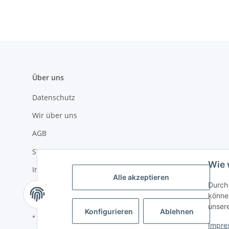
Über uns
Datenschutz
Wir über uns
AGB
Sitemap
Wie 
Impressum
Alle akzeptieren
Durch 
Widerrufsrecht
können
unser
Konfigurieren
Ablehnen
* Alle Preise inkl. gesetzlicher USt., zzgl.
Versand
Impre