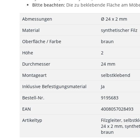
Bitte beachten:
Die zu beklebende Fläche am Möbel
Abmessungen
Ø 24 x 2 mm
Material
synthetischer Filz
Oberfläche / Farbe
braun
Höhe
2
Durchmesser
24 mm
Montageart
selbstklebend
Inklusive Befestigungsmaterial
Ja
Bestell-Nr.
9195683
EAN
4008057028493
Artikeltyp
Filzgleiter, selbst
24 x 2 mm, syntheti
braun