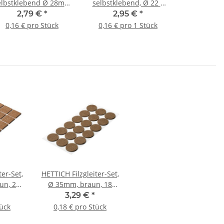
elbstklebend Ø 28mm
selbstklebend, Ø 22 x
braun 18 Stück
4,5 mm, braun, 18 Stück
2,79 €
*
2,95 €
*
0,16 € pro Stück
0,16 € pro 1 Stück
ter-Set,
HETTICH Filzgleiter-Set,
un, 21
Ø 35mm, braun, 18
Stück
3,29 €
*
tück
0,18 € pro Stück