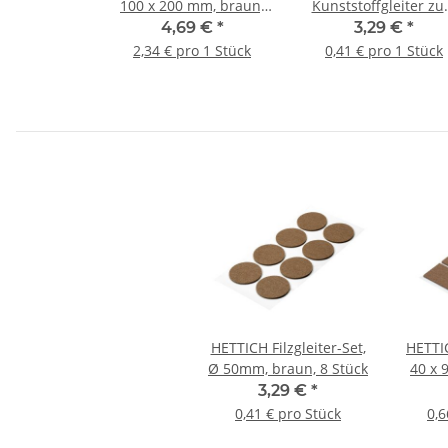
100 x 200 mm, braun,
Kunststoffgleiter z
selbstklebend, 2 Stück
Nageln, Ø 22 x 20 m
4,69 €
*
3,29 €
*
Kunststoff, Stahl, wei
2,34 € pro 1 Stück
0,41 € pro 1 Stück
8 Stück
HETTICH Filzgleiter-Set,
HETTIC
Ø 50mm, braun, 8 Stück
40 x 
3,29 €
*
0,41 € pro Stück
0,6