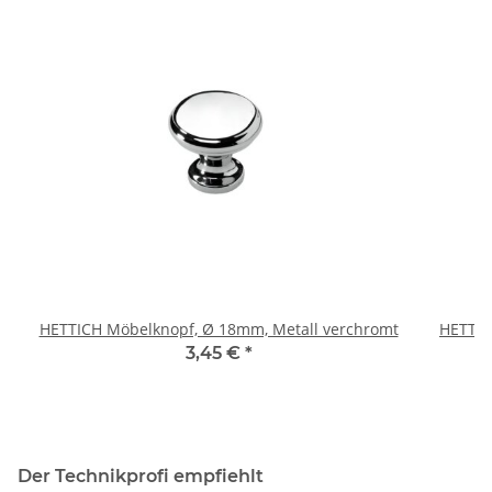
HETTICH Möbelknopf, Ø 18mm, Metall verchromt
HETTIC
3,45 €
*
Der Technikprofi empfiehlt