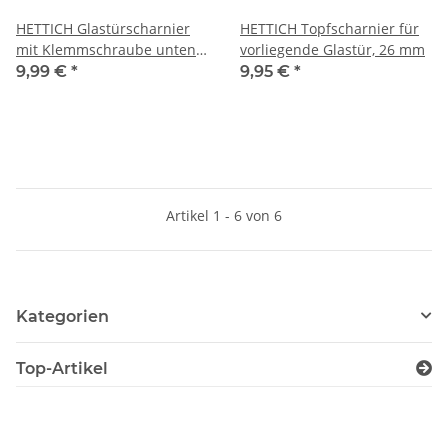
HETTICH Glastürscharnier
HETTICH Topfscharnier für
mit Klemmschraube unten
vorliegende Glastür, 26 mm
rechts
9,99 €
*
9,95 €
*
Artikel 1 - 6 von 6
Kategorien
Top-Artikel