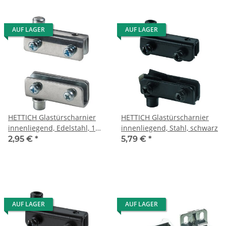
AUF LAGER
AUF LAGER
HETTICH Glastürscharnier
HETTICH Glastürscharnier
innenliegend, Edelstahl, 1
innenliegend, Stahl, schwarz
Set, keine Glasbohrung
2,95 €
*
5,79 €
*
nötig
AUF LAGER
AUF LAGER