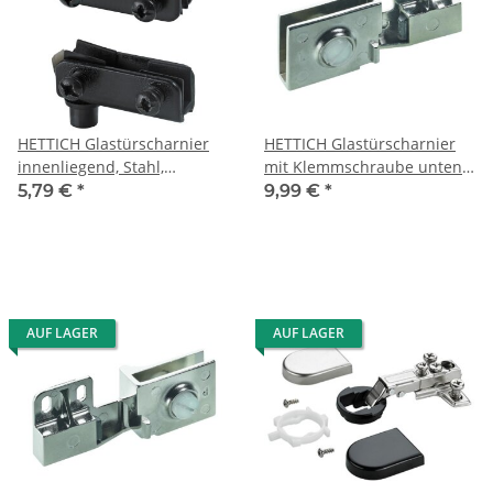
HETTICH Glastürscharnier
HETTICH Glastürscharnier
innenliegend, Stahl,
mit Klemmschraube unten
schwarz, 1 Set mit 2 Stück
links
5,79 €
*
9,99 €
*
AUF LAGER
AUF LAGER