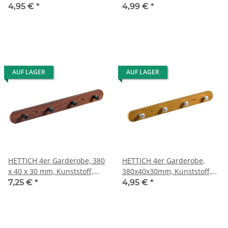
30 mm, Kunststoff, Eiche-
Eiche rustikal Optik
4,95 €
*
4,99 €
*
Optik
AUF LAGER
AUF LAGER
HETTICH 4er Garderobe, 380
HETTICH 4er Garderobe,
x 40 x 30 mm, Kunststoff,
380x40x30mm, Kunststoff,
Mooreiche-Optik
Eiche-Optik
7,25 €
*
4,95 €
*