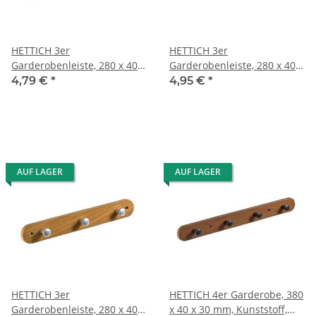
HETTICH 3er
HETTICH 3er
Garderobenleiste, 280 x 40 x
Garderobenleiste, 280 x 40 x
30 mm, Kunststoff
30 mm, Kunststoff, Buche-
4,79 €
*
4,95 €
*
Eiche/rustikal
Optik
AUF LAGER
AUF LAGER
HETTICH 3er
HETTICH 4er Garderobe, 380
Garderobenleiste, 280 x 40 x
x 40 x 30 mm, Kunststoff,