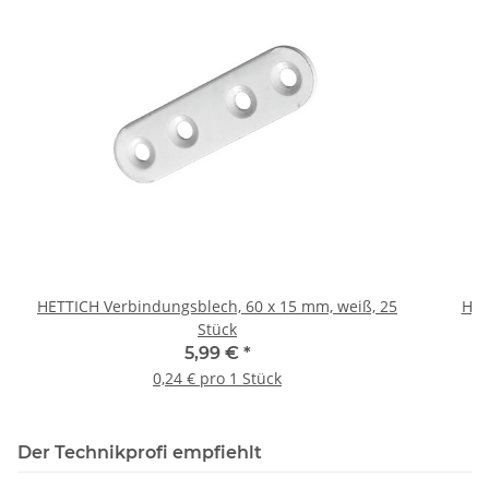
HETTICH Verbindungsblech, 60 x 15 mm, weiß, 25
HET
Stück
5,99 €
*
0,24 € pro 1 Stück
Der Technikprofi empfiehlt