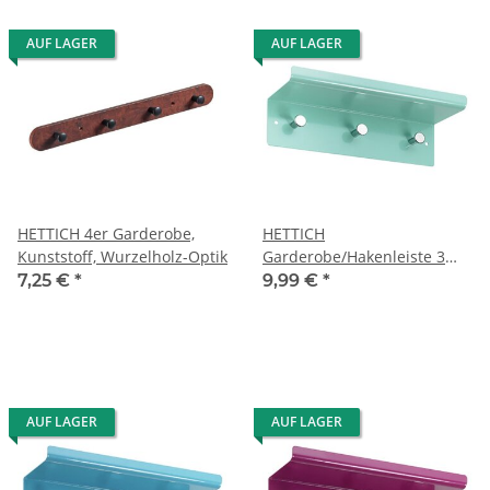
AUF LAGER
AUF LAGER
HETTICH 4er Garderobe,
HETTICH
Kunststoff, Wurzelholz-Optik
Garderobe/Hakenleiste 3
Haken mit Ablage, 300 x 100
7,25 €
*
9,99 €
*
mm, Metall mint
AUF LAGER
AUF LAGER