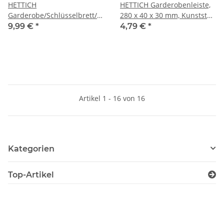
HETTICH
HETTICH Garderobenleiste,
Garderobe/Schlüsselbrett/Hakenleiste,
280 x 40 x 30 mm, Kunststoff
3 Haken mit Ablage, 300
Mooreiche Optik
9,99 €
*
4,79 €
*
x100 mm, Metall weiß
Artikel 1 - 16 von 16
Kategorien
Top-Artikel