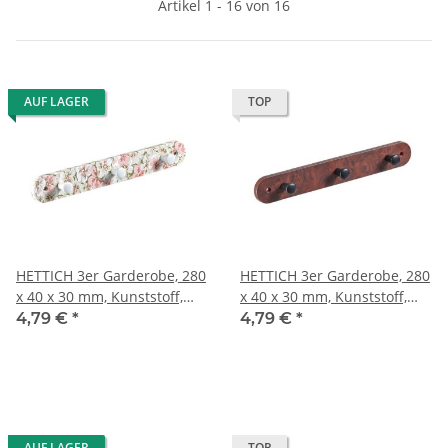
Artikel 1 - 16 von 16
AUF LAGER
TOP
HETTICH 3er Garderobe, 280
HETTICH 3er Garderobe, 280
x 40 x 30 mm, Kunststoff,
x 40 x 30 mm, Kunststoff,
Blumenmotiv
Wurzelholz-Optik
4,79 €
*
4,79 €
*
AUF LAGER
TOP