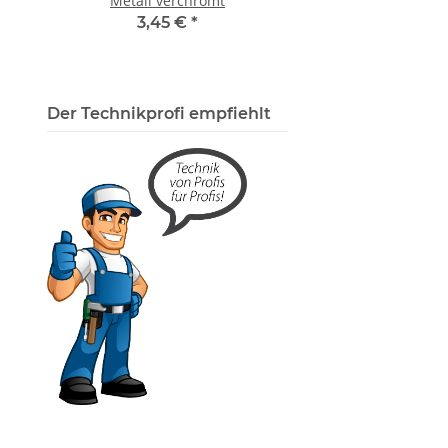
Metall verchromt
x 15 mm, weiß, 25
3,45 €
*
6,39 €
*
0,26 € pro 1 St
Der Technikprofi empfiehlt